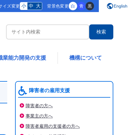
public
小
中
大
サイズ変更
背景
色変更
白
青
黒
English
サイト内検索
職業能力開発の支援
機構について
障害者の雇用支援
障害者の方へ
事業主の方へ
障害者雇用の支援者の方へ