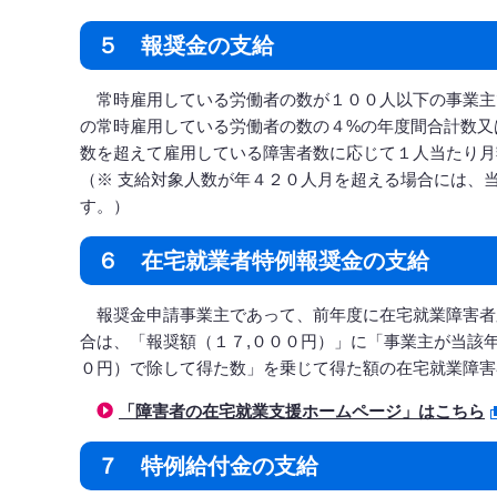
５ 報奨金の支給
常時雇用している労働者の数が１００人以下の事業主
の常時雇用している労働者の数の４%の年度間合計数又
数を超えて雇用している障害者数に応じて１人当たり月
（※ 支給対象人数が年４２０人月を超える場合には、
す。）
６ 在宅就業者特例報奨金の支給
報奨金申請事業主であって、前年度に在宅就業障害者
合は、「報奨額（１７,０００円）」に「事業主が当該
０円）で除して得た数」を乗じて得た額の在宅就業障害
「障害者の在宅就業支援ホームページ」はこちら
７ 特例給付金の支給