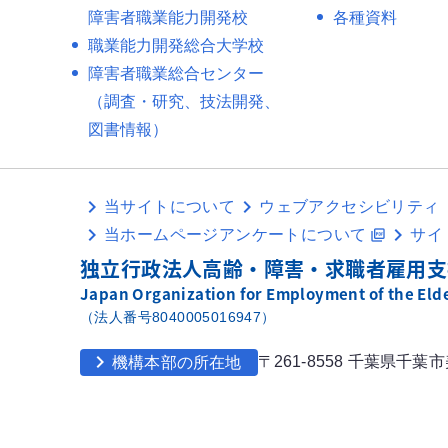
障害者職業能力開発校
各種資料
職業能力開発総合大学校
障害者職業総合センター
（調査・研究、技法開発、
図書情報）
当サイトについて
ウェブアクセシビリティ
当ホームページアンケートについて
サイ
picture_as_pdf
独立行政法人高齢・障害・求職者雇用支
Japan Organization for Employment of the Elder
（法人番号8040005016947）
chevron_right
〒261-8558 千葉県千葉
機構本部の所在地