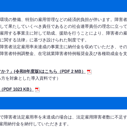
環境の整備、特別の雇用管理などの経済的負担が伴います。障害
して果たしていくべき責任であるとの社会連帯責任の理念に立っ
雇用する事業主に対して助成、援助を行うことにより、障害者の
に関する法律」に基づき設けられた制度です。
障害者法定雇用率未達成の事業主に納付金を収めていただき、そ
障害者特例調整金、在宅就業障害者特例報奨金及び各種助成金を
」(令和8年度版)はこちら（PDF 2 MB）
る方を対象とした導入資料です）
F 1023 KB）
で障害者法定雇用率を未達成の場合は、法定雇用障害者数に不足
者雇用納付金を納付していただきます。