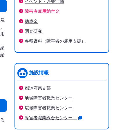
イベント・啓発活動
障害者雇用納付金
下階層ページがない場合、項目は表示されません
者雇
助成金
て、
調査研究
雇用
各種資料（障害者の雇用支援）
の納
支給
施設情報
都道府県支部
地域障害者職業センター
広域障害者職業センター
障害者職業総合センター
する