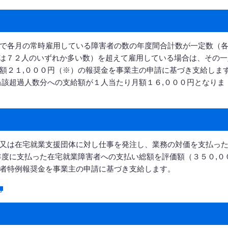
で各月の常時雇用している障害者の数の年度間合計数が一定数（
は７２人のいずれか多い数）を超えて雇用している場合は、その一
額２１,０００円（※）の報奨金を事業主の申請に基づき支給しま
当該超過人数分への支給額が１人当たり月額１６,０００円となりま
又は在宅就業支援団体に対し仕事を発注し、業務の対価を支払っ
年度に支払った在宅就業障害者への支払い総額を評価額（３５０,０
者特例報奨金を事業主の申請に基づき支給します。