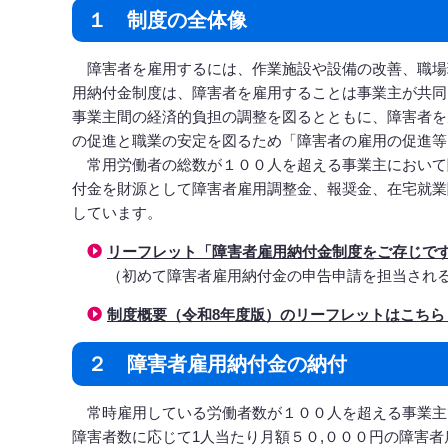
１ 制度の全体像
障害者を雇用するには、作業施設や設備の改善、職場
用納付金制度は、障害者を雇用することは事業主が共同
事業主間の経済的負担の調整を図るとともに、障害者を
の促進と職業の安定を図るため「障害者の雇用の促進等
常用労働者の総数が１００人を超える事業主において
付金を財源として障害者雇用調整金、報奨金、在宅就業
しています。
リーフレット「障害者雇用納付金制度をご存じですか？
（初めて障害者雇用納付金の申告申請を担当され
制度概要（令和8年度版）のリーフレットはこちら（PD
２ 障害者雇用納付金の納付
常時雇用している労働者数が１００人を超える事業主
障害者数に応じて1人当たり月額５０,０００円の障害