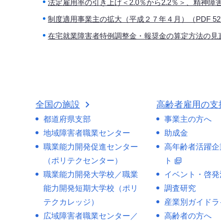
法定雇用率の引き上げ＜2.0％から2.2％＞、精神障害
制度適用事業主の拡大（平成２７年４月）（PDF 527
在宅就業障害者特例調整金・報奨金の算定方法の見直し
全国の施設
高齢者雇用の支
都道府県支部
事業主の方へ
地域障害者職業センター
助成金
職業能力開発促進センター
高年齢者活躍企
（ポリテクセンター）
ト
picture_as_pdf
職業能力開発大学校／職業
イベント・啓発
能力開発短期大学校（ポリ
調査研究
テクカレッジ）
産業別ガイドラ
広域障害者職業センター／
高齢者の方へ