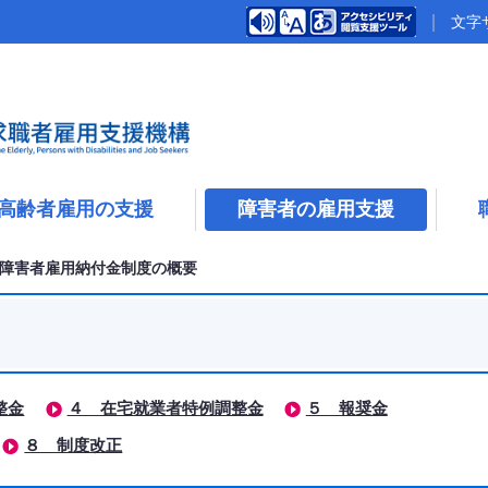
文字
高齢者雇用の支援
障害者の雇用支援
障害者雇用納付金制度の概要
整金
４ 在宅就業者特例調整金
５ 報奨金
８ 制度改正