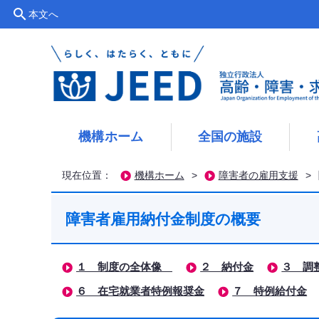
search
本文へ
機構ホーム
全国の施設
現在位置：
機構ホーム
>
障害者の雇用支援
>
障害者雇用納付金制度の概要
１ 制度の全体像
２ 納付金
３ 調
６ 在宅就業者特例報奨金
７ 特例給付金