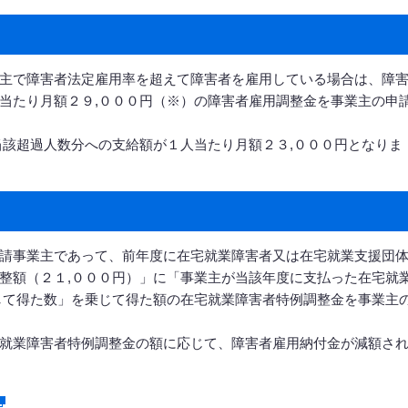
主で障害者法定雇用率を超えて障害者を雇用している場合は、障
当たり月額２９,０００円（※）の障害者雇用調整金を事業主の申
当該超過人数分への支給額が１人当たり月額２３,０００円となりま
請事業主であって、前年度に在宅就業障害者又は在宅就業支援団
整額（２１,０００円）」に「事業主が当該年度に支払った在宅就
して得た数」を乗じて得た額の在宅就業障害者特例調整金を事業主
就業障害者特例調整金の額に応じて、障害者雇用納付金が減額さ