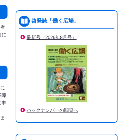
啓発誌「働く広場」
害者
請に
最新号（2026年8月号）
体に
業障
の申
バックナンバーの閲覧へ
れま