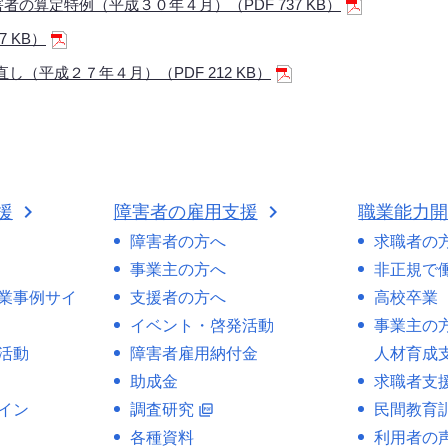
者の算定特例（平成３０年４月）（PDF 737 KB）
 KB）
（平成２７年４月）（PDF 212 KB）
援
障害者の雇用支援
職業能力
障害者の方へ
求職者の
事業主の方へ
非正規で
業事例サイ
支援者の方へ
高校卒業
イベント・啓発活動
事業主の
活動
障害者雇用納付金
人材育成
助成金
求職者支
イン
調査研究
民間教育
picture_as_pdf
各種資料
利用者の