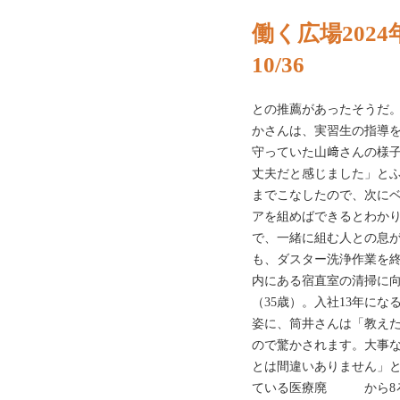
働く広場2024
10/36
との推薦があったそうだ
かさんは、実習生の指導
守っていた山﨑さんの様
丈夫だと感じました」と
までこなしたので、次に
アを組めばできるとわか
で、一緒に組む人との息
も、ダスター洗浄作業を
内にある宿直室の清掃に
（35歳）。入社13年に
姿に、筒井さんは「教え
ので驚かされます。大事
とは間違いありません」
ている医療廃 から8