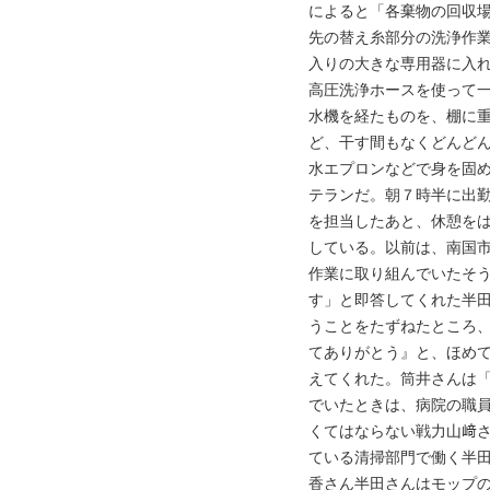
によると「各棄物の回収
先の替え糸部分の洗浄作
入りの大きな専用器に入
高圧洗浄ホースを使って
水機を経たものを、棚に
ど、干す間もなくどんど
水エプロンなどで身を固
テランだ。朝７時半に出
を担当したあと、休憩をは
している。以前は、南国
作業に取り組んでいたそ
す」と即答してくれた半
うことをたずねたところ
てありがとう』と、ほめ
えてくれた。筒井さんは
でいたときは、病院の職
くてはならない戦力山﨑
ている清掃部門で働く半
香さん半田さんはモップの洗