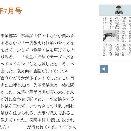
年7月号
。事業部第１事業課主任の中な平ひ美み香
をするなかで「一度教えた作業のやり方を
子を見て、少しずつ作業の幅を広げても大
ふり返る。 「食堂の掃除でテーブル拭き
ベッドメイキングなども試したところ、ペ
りました。双方向の会話がむずかしいの
が合うかどうかがポイントでした」この日
終えた山﨑さんは、先輩従業員と一緒に院
向かった。先輩の声半は田だ育い大ひさん
なるがけに合わせて黙々とシーツ交換をする
た作業を忘れず、いつもきっちり取り組む
な業務を任せられる、大事な戦力であるこ
と教えてくれた。病院本館１階に併設され
ろんく が行われていた。中平さん