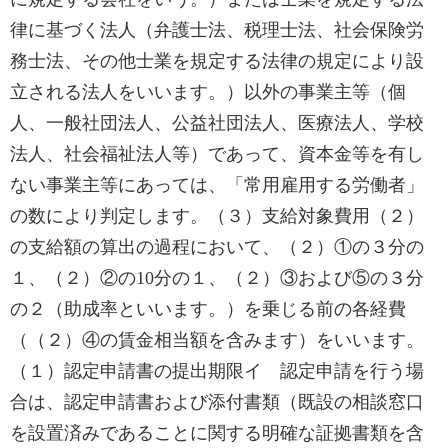
律に基づく法人（弁護士法、税理士法、社会保険労
務士法、その他士業を規定する法律の規定により設
立される法人をいいます。）以外の事業主等（個
人、一般社団法人、公益社団法人、医療法人、学校
法人、社会福祉法人等）であって、資本金等を有し
ない事業主等にあっては、「常用雇用する労働者」
の数により判定します。（３）支給対象費用（２）
の支給額の算出の過程において、（２）①の３分の
１、（２）②の10分の１、（２）③および⑤の３分
の２（助成率といいます。）を乗じる前の各経費
（（２）④の賃金相当額を含みます）をいいます。
（１）認定申請書の提出期限イ 認定申請を行う場
合は、認定申請書および添付書類（既設の相談窓口
を設置済みであることに関する明確な証拠書類を含