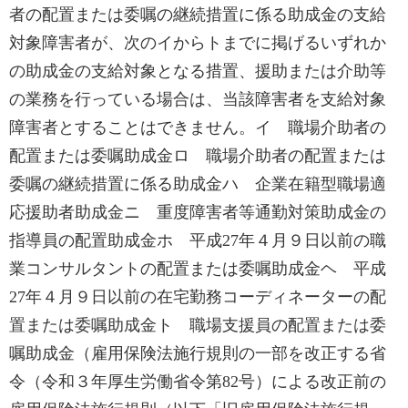
者の配置または委嘱の継続措置に係る助成金の支給
対象障害者が、次のイからトまでに掲げるいずれか
の助成金の支給対象となる措置、援助または介助等
の業務を行っている場合は、当該障害者を支給対象
障害者とすることはできません。イ 職場介助者の
配置または委嘱助成金ロ 職場介助者の配置または
委嘱の継続措置に係る助成金ハ 企業在籍型職場適
応援助者助成金ニ 重度障害者等通勤対策助成金の
指導員の配置助成金ホ 平成27年４月９日以前の職
業コンサルタントの配置または委嘱助成金ヘ 平成
27年４月９日以前の在宅勤務コーディネーターの配
置または委嘱助成金ト 職場支援員の配置または委
嘱助成金（雇用保険法施行規則の一部を改正する省
令（令和３年厚生労働省令第82号）による改正前の