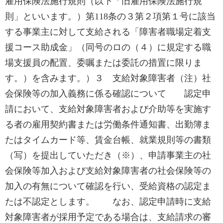
雇用保険法施行規則（以下「旧雇用保険法施行規
則」といいます。）第118条の３第２項第１号に該当
する事業主に対して支給される「障害者職場定着支
援コース助成金」（同号のロの（４）に規定する職
場支援員の配置、委嘱または委託の措置に限りま
す。）を含みます。）３ 支給対象障害者（注）社
会保険等の加入義務に係る確認について 認定申
請において、支給対象障害者および介助等を実施す
る者の雇用契約書または労働条件通知書、出勤簿ま
たはタイムカード等、賃金台帳、就業規則等の書類
（写）を提出していただき（※）、申請事業主の社
会保険等加入および支給対象障害者の社会保険等の
加入の有無について確認を行い、受給資格の認定ま
たは不認定とします。 なお、認定申請時に支給
対象障害者が採用予定である場合は、支給請求の審