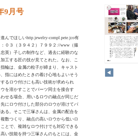
年9月号
http.jewelry-compl.pete.jco有
０３（３９４２）７９９２://www（撮
田忠英）子しの制作など、過去に経験のな
に加工する匠の技が見てとれた。なお、こ
た指輪は、金属の粒子が締まり、キャスト
い、指にはめたときの着け心地もよいそう
着するロウ付けにも高い技術が求められ
ロウを溶かすことでパーツ同士を接合す
あわせる場合、用いるロウの融点が同じだ
、先にロウ付けした部分のロウが溶けてパ
がある。そこで三塚さんは、金属の配合を
を複数つくり、融点の高いロウから低いロ
うことで、複雑なロウ付けでも対応できる
た高い技能を持つ三塚さんのもとには、金