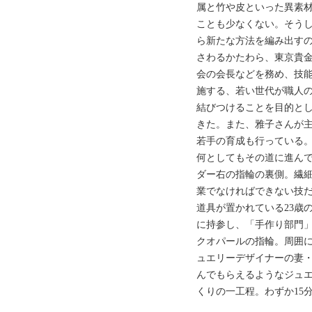
属と竹や皮といった異素
ことも少なくない。そう
ら新たな方法を編み出す
さわるかたわら、東京貴
会の会長などを務め、技
施する、若い世代が職人
結びつけることを目的と
きた。また、雅子さんが
若手の育成も行っている
何としてもその道に進んで
ダー右の指輪の裏側。繊
業でなければできない技
道具が置かれている23歳
に持参し、「手作り部門
クオパールの指輪。周囲
ュエリーデザイナーの妻
んでもらえるようなジュ
くりの一工程。わずか15分ほ