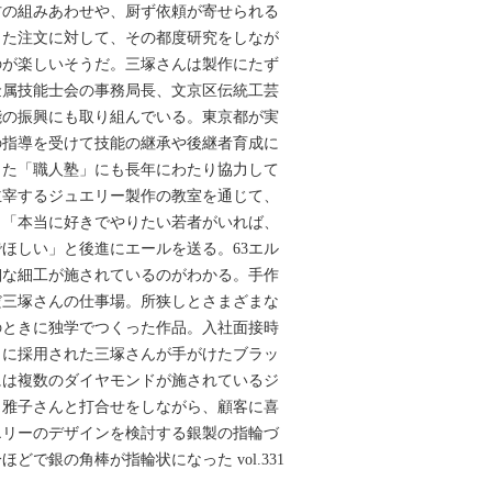
材の組みあわせや、厨ず依頼が寄せられる
した注文に対して、その都度研究をしなが
のが楽しいそうだ。三塚さんは製作にたず
金属技能士会の事務局長、文京区伝統工芸
能の振興にも取り組んでいる。東京都が実
の指導を受けて技能の継承や後継者育成に
した「職人塾」にも長年にわたり協力して
主宰するジュエリー製作の教室を通じて、
。「本当に好きでやりたい若者がいれば、
ほしい」と後進にエールを送る。63エル
細な細工が施されているのがわかる。手作
だ三塚さんの仕事場。所狭しとさまざまな
のときに独学でつくった作品。入社面接時
」に採用された三塚さんが手がけたブラッ
には複数のダイヤモンドが施されているジ
・雅子さんと打合せをしながら、顧客に喜
エリーのデザインを検討する銀製の指輪づ
どで銀の角棒が指輪状になった vol.331