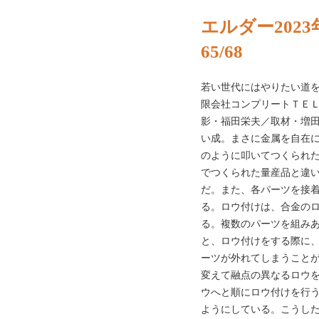
エルダー2023
65/68
若い世代にはやりたい道を進んでほしい
限会社コンプリートＴＥＬ：
影・福田栄夫／取材・増
い成。まさに金属を自在
のように叩いてつくられ
でつくられた量産品と違
だ。また、各パーツを接
る。ロウ付けは、合金の
る。複数のパーツを組み
と、ロウ付けをする際に
ーツが外れてしまうこと
変えて融点の異なるロウ
ウへと順にロウ付けを行
ようにしている。こうし