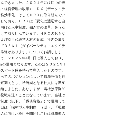
組んできました。２０２１年には四つの経
織・経営管理の改革）、ＤＸ（データ・デ
業務効率化、そしてＨＲＸに取り組んでい
関しており、ＨＲＸは「変化に適応する自
に向けた人事制度、働き方の改革」をうた
設けて取り組んでいます。ＨＲＸのおもな
および次世代経営人材の育成、社内公募制
してＤＥ＆Ｉ（ダイバーシティ・エクイテ
の推進があります。についてお話ししま
で、２０２２年4月1日に導入しており、
らの運用となります。たのは２０２１年1
のスピード感を持って導入したものです。
すべてのポジションについて職務評価を行
措置期間とし、給与減となる社員には激変
給しました。ありますが、当社は原則60
、役職を退くことになっています。当社は
格制度（以下、「職務資格」）で運用して
本日は「職務型人事制度」（以下、「職務
導入に向けた検討を開始しこれは職務型の