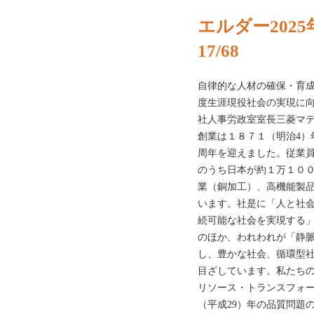
エルダー2025
17/68
自律的な人材の確保・育成
度生涯現役社会の実現に
社人事労政室室長三菱マ
創業は１８７１（明治4）
周年を迎えました。従業
のうち日本が約１万１０
業（銅加工）、高機能製
います。社是に「人と社
続可能な社会を実現する
のほか、われわれが「静
し、豊かな社会、循環型
目ざしています。私たち
リソース・トランスフォ
（平成29）年の品質問題