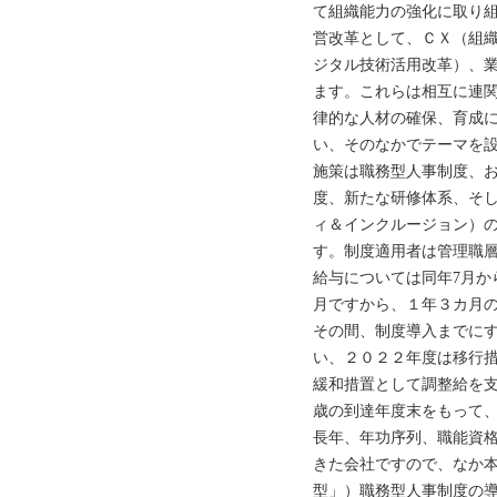
て組織能力の強化に取り
営改革として、ＣＸ（組
ジタル技術活用改革）、
ます。これらは相互に連
律的な人材の確保、育成
い、そのなかでテーマを
施策は職務型人事制度、
度、新たな研修体系、そ
ィ＆インクルージョン）
す。制度適用者は管理職層
給与については同年7月か
月ですから、１年３カ月
その間、制度導入までに
い、２０２２年度は移行
緩和措置として調整給を支
歳の到達年度末をもって
長年、年功序列、職能資
きた会社ですので、なか
型」）職務型人事制度の