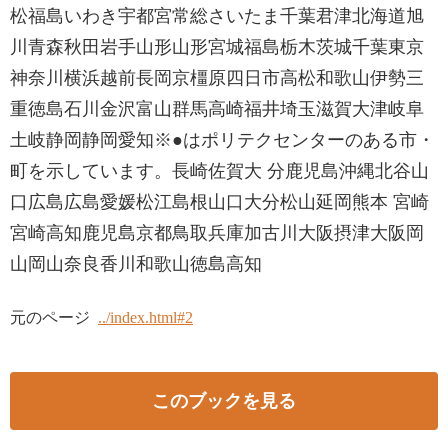
松福島いわき宇都宮常総さいたま千葉君津北海道旭
川青森秋田岩手山形山形宮城福島栃木茨城千葉東京
神奈川横浜越前長岡京橿原四日市高松和歌山伊勢三
重徳島石川金沢富山群馬高崎福井埼玉滋賀大津岐阜
土岐静岡静岡愛知※●はポリテクセンターのある市・
町を示しています。長崎佐賀大 分鹿児島沖縄北谷山
口広島広島愛媛松江島根山口大分松山延岡熊本 宮崎
宮崎高知鹿児島京都鳥取兵庫加古川大阪摂津大阪岡
山岡山奈良香川和歌山徳島高知
元のページ
../index.html#2
このブックを見る