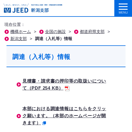
現在位置：
機構ホーム
>
全国の施設
>
都道府県支部
>
新潟支部
>
調達（入札等）情報
調達（入札等）情報
見積書・請求書の押印等の取扱いについ
て（PDF 254 KB）
本部における調達情報はこちらをクリッ
ク願います。（本部のホームページが開
きます）