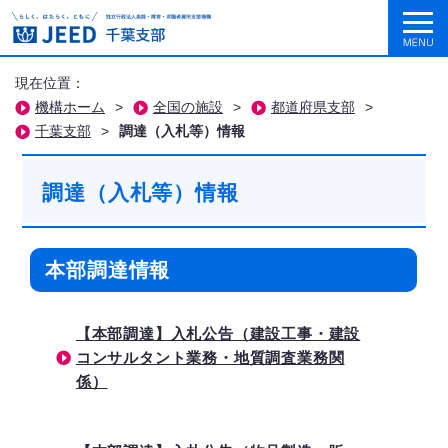
現在位置：
機構ホーム
>
全国の施設
>
都道府県支部
>
千葉支部
>
調達（入札等）情報
調達（入札等）情報
本部調達情報
【本部調達】入札公告（建設工事・建設
コンサルタント業務・地質調査業務関
係）