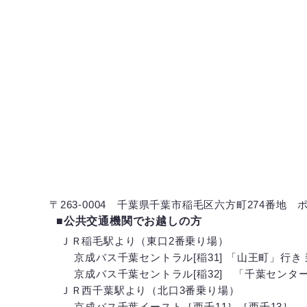
〒263-0004 千葉県千葉市稲毛区六方町274番地
■公共交通機関でお越しの方
ＪＲ稲毛駅より（東口2番乗り場）
京成バス千葉セントラル[稲31] 「山王町」行き 乗
京成バス千葉セントラル[稲32] 「千葉センター」
ＪＲ西千葉駅より（北口3番乗り場）
京成バス千葉イースト［西千11］［西千13］ 「