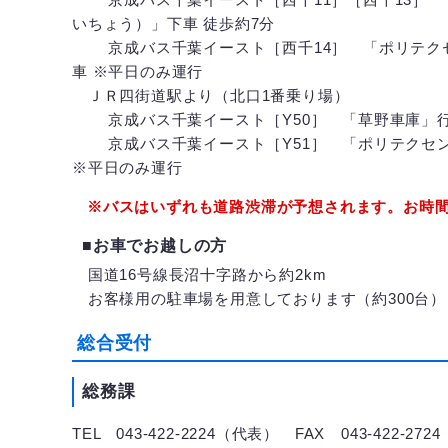
いちょう）」下車 徒歩約7分
京成バス千葉イースト［西千14］ 「ポリテクセン
車 ※平日のみ運行
ＪＲ四街道駅より（北口1番乗り場）
京成バス千葉イースト［Y50］ 「草野車庫」行き
京成バス千葉イースト［Y51］ 「ポリテクセンタ
※平日のみ運行
※バスはいずれも道路渋滞が予想されます。お時
■お車でお越しの方
国道16号線長沼十字路から約2km
お客様用の駐車場を用意しております（約300台
総合受付
総務課
TEL 043-422-2224（代表） FAX 043-422-2724