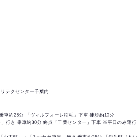
 ポリテクセンター千葉内
車約25分 「ヴィルフォーレ稲毛」下車 徒歩約10分
行き 乗車約30分 終点「千葉センター」下車 ※平日のみ運行
山王町」・「みつわ台車庫」行き 乗車約25分 「愛生町（あ