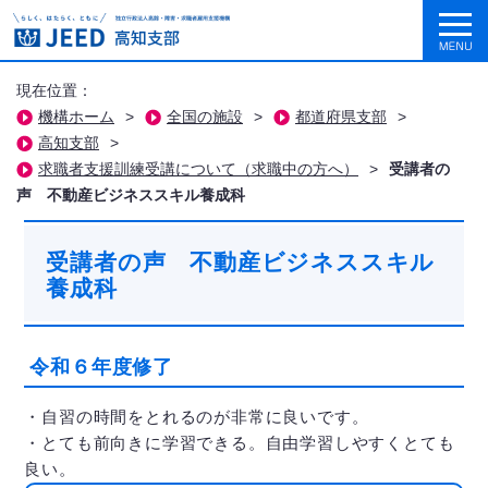
現在位置：
機構ホーム
>
全国の施設
>
都道府県支部
>
高知支部
>
求職者支援訓練受講について（求職中の方へ）
>
受講者の
声 不動産ビジネススキル養成科
受講者の声 不動産ビジネススキル
養成科
令和６年度修了
・自習の時間をとれるのが非常に良いです。
・とても前向きに学習できる。自由学習しやすくとても
良い。