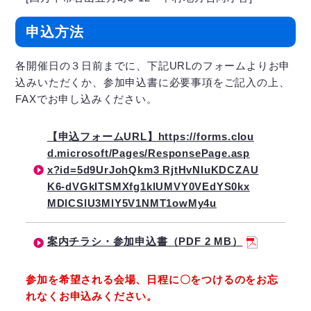
申込方法
各開催日の３日前までに、下記URLのフォームよりお申
込みいただくか、参加申込書に必要事項をご記入の上、
FAXでお申し込みください。
【申込フォームURL】https://forms.clou
d.microsoft/Pages/ResponsePage.asp
x?id=5d9UrJohQkm3 RjtHvNIuKDCZAU
K6-dVGkITSMXfg1klUMVY0VEdYS0kx
MDlCSlU3MlY5V1NMT1owMy4u
案内チラシ・参加申込書（PDF 2 MB）
参加を希望される会場、日程に〇をつけるのをお忘
れなくお申込みください。