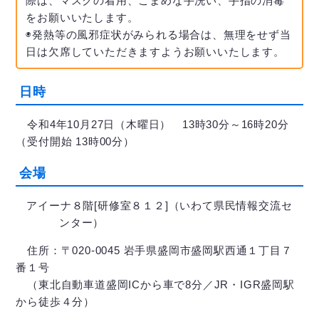
際は、マスクの着用、こまめな手洗い、手指の消毒
をお願いいたします。
◉発熱等の風邪症状がみられる場合は、無理をせず当
日は欠席していただきますようお願いいたします。
日時
令和4年10月27日（木曜日） 13時30分～16時20分
（受付開始 13時00分）
会場
アイーナ８階[研修室８１２]（いわて県民情報交流セ
ンター）
住所：〒020-0045 岩手県盛岡市盛岡駅西通１丁目７
番１号
（東北自動車道盛岡ICから車で8分／JR・IGR盛岡駅
から徒歩４分）