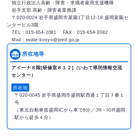
独立行政法人高齢・障害・求職者雇用支援機構
岩手支部 高齢・障害者業務課
〒020-0024 岩手県盛岡市菜園1丁目12-18 盛岡菜園セ
ンタービル3階
TEL：019-654-2081 FAX：019-654-2082
Mail：iwate-kosyo@jeed.go.jp
所在地等
アイーナ８階[研修室８１２]（いわて県民情報交流
センター）
所在地
〒020-0045 岩手県盛岡市盛岡駅西通１丁目７番１
号
（東北自動車道盛岡ICから車で8分／JR・IGR盛岡
駅から徒歩４分）