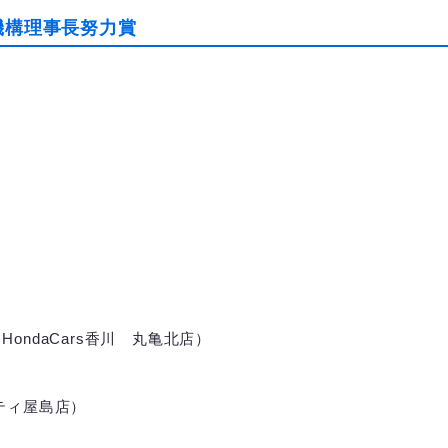
機構理事長努力賞
ndaCars香川 丸亀北店）
ティ屋島店）