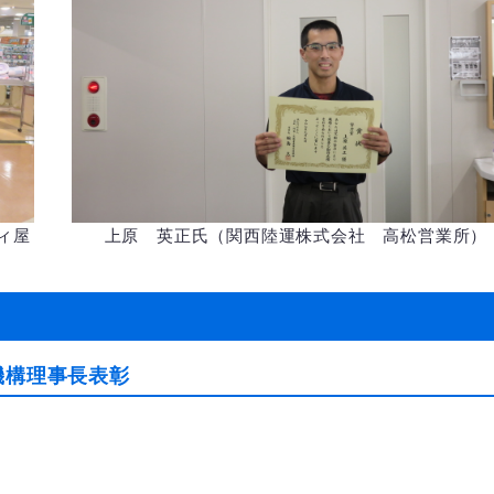
ィ屋
上原 英正氏（関西陸運株式会社 高松営業所）
機構理事長表彰