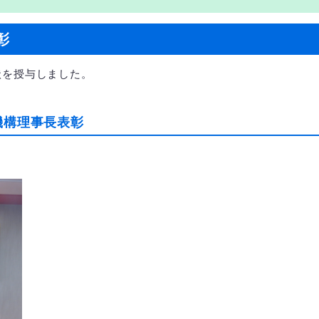
彰
状を授与しました。
機構理事長表彰