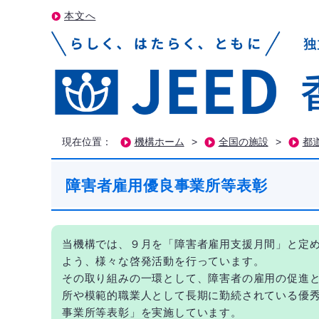
本文へ
現在位置：
機構ホーム
>
全国の施設
>
都
障害者雇用優良事業所等表彰
当機構では、９月を「障害者雇用支援月間」と定
よう、様々な啓発活動を行っています。
その取り組みの一環として、障害者の雇用の促進
所や模範的職業人として長期に勤続されている優
事業所等表彰」を実施しています。