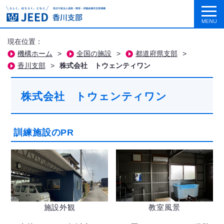
現在位置：
機構ホーム
>
全国の施設
>
都道府県支部
>
香川支部
>
株式会社 トウェンティワン
株式会社 トウェンティワン
訓練施設のPR
施設外観
教室風景