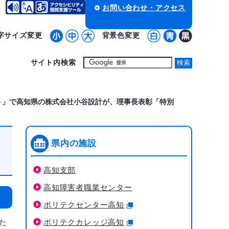
お問い合わせ・アクセス
字サイズ変更
背景色変更
サイト内検索
ト」で高知県の株式会社小谷設計が、理事長表彰「特別
県内の施設
高知支部
高知障害者職業センター
ポリテクセンター高知
た
ポリテクカレッジ高知