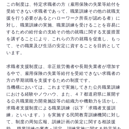
この制度は、特定求職者の方（雇用保険の失業等給付を
受給できない求職者であって、職業訓練その他の就職支
援を行う必要があるとハローワーク所長が認める者）に
対し、職業訓練の実施、職業訓練を受けることを容易に
するための給付金の支給その他の就職に関する支援措置
を講ずることにより、これらの方の就職を促進し、もっ
て、その職業及び生活の安定に資することを目的として
います。
求職者支援制度は、非正規労働者や長期失業者が増加す
る中で、雇用保険の失業等給付を受給できない求職者の
方の早期就職を支援するための制度です。
当機構においては、これまで実施してきた公共職業訓練
における経験やノウハウ、また、４７都道府県に展開す
る公共職業能力開発施設等の組織力や機動力を活かし、
求職者支援制度による職業訓練（以下「求職者支援訓
練」といいます。）を実施する民間教育訓練機関に対し
て、制度の周知広報、訓練計画の策定に関する相談援
助、 職業訓練の審査・認定、訓練実施に関する助言等を