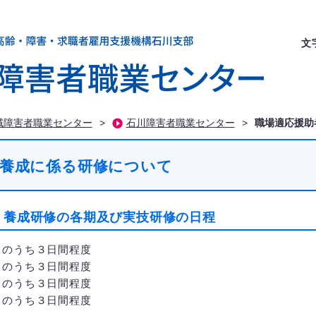
文
域障害者職業センター
>
石川障害者職業センター
>
職場適応援助
養成に係る研修について
）養成研修の各期及び実技研修の日程
うち３日間程度
うち３日間程度
日のうち３日間程度
日のうち３日間程度