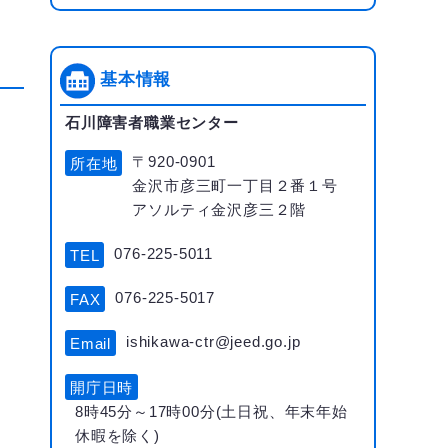
基本情報
石川障害者職業センター
〒920-0901
所在地
金沢市彦三町一丁目２番１号
アソルティ金沢彦三２階
076-225-5011
TEL
076-225-5017
FAX
ishikawa-ctr@jeed.go.jp
Email
開庁日時
8時45分～17時00分(土日祝、年末年始
休暇を除く)