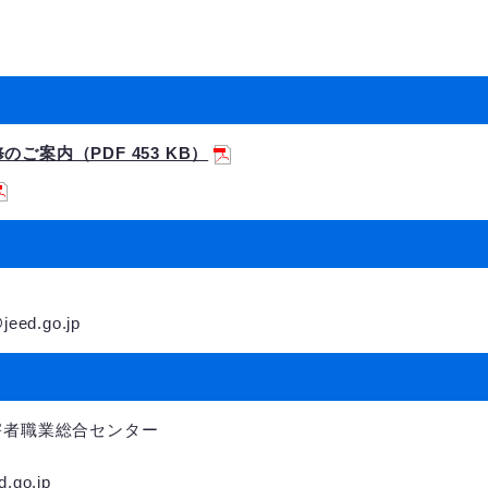
ご案内（PDF 453 KB）
eed.go.jp
害者職業総合センター
go.jp