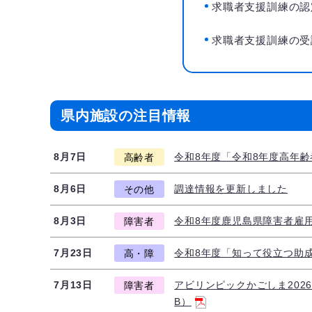
求職者支援訓練の認
求職者支援訓練の受
県内施設の注目情報
8月7日
令和8年度「令和8年度高年
高齢者
8月6日
調達情報を更新しました
その他
8月3日
令和8年度鹿児島県障害者雇用支
障害者
7月23日
令和8年度「知って役立つ助
高・障
7月13日
アビリンピックかごしま2026
障害者
B）