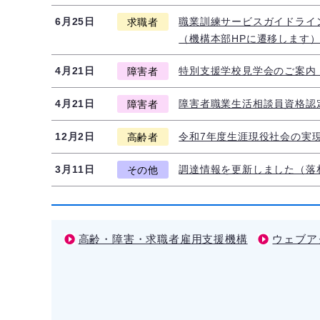
6月25日
職業訓練サービスガイドライ
求職者
（機構本部HPに遷移します
4月21日
特別支援学校見学会のご案内
障害者
4月21日
障害者職業生活相談員資格認
障害者
12月2日
令和7年度生涯現役社会の実
高齢者
3月11日
調達情報を更新しました（落
その他
高齢・障害・求職者雇用支援機構
ウェブア