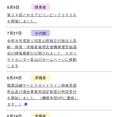
8月5日
障害者
第２４回とやまアビリンピック２０２６
を開催しました。
7月27日
その他
令和８年度第１回富山県独立行政法人高
齢・障害・求職者雇用支援機構運営協議
会の開催概要が公開されました ※ポリ
テクセンター富山のホームページに移動
します
6月24日
求職者
職業訓練サービスガイドライン研修受講
申込及び適合事業所認定制度の申請受付
を開始しました。（機構本部HPに遷移し
ます。）
6月24日
求職者