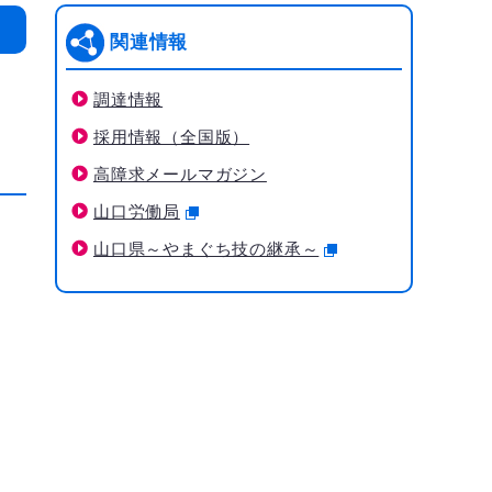
関連情報
調達情報
採用情報（全国版）
高障求メールマガジン
山口労働局
山口県～やまぐち技の継承～