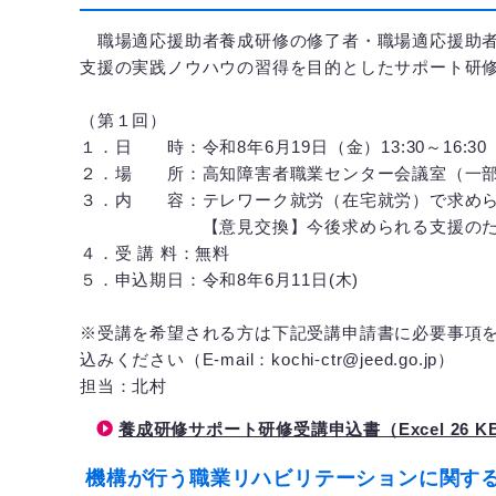
職場適応援助者養成研修の修了者・職場適応援助者
支援の実践ノウハウの習得を目的としたサポート研
（第１回）
１．日 時：令和8年6月19日（金）13:30～16:30
２．場 所：高知障害者職業センター会議室（一部
３．内 容：テレワーク就労（在宅就労）で求めら
【意見交換】今後求められる支援のために
４．受 講 料：無料
５．申込期日：令和8年6月11日(木)
※受講を希望される方は下記受講申請書に必要事項
込みください（E-mail：kochi-ctr@jeed.go.jp）
担当：北村
養成研修サポート研修受講申込書（Excel 26 K
機構が行う職業リハビリテーションに関す