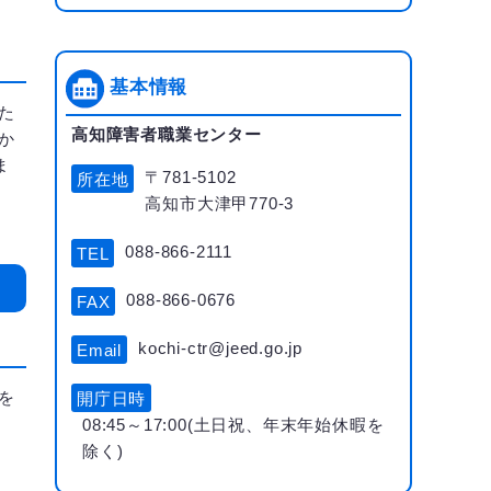
基本情報
た
高知障害者職業センター
か
ま
〒781-5102
所在地
高知市大津甲770-3
088-866-2111
TEL
088-866-0676
FAX
kochi-ctr@jeed.go.jp
Email
を
開庁日時
08:45～17:00(土日祝、年末年始休暇を
除く)