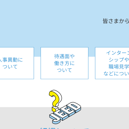
皆さまか
インター
待遇面や
人事異動に
シップ
働き方に
ついて
職場見
ついて
などにつ