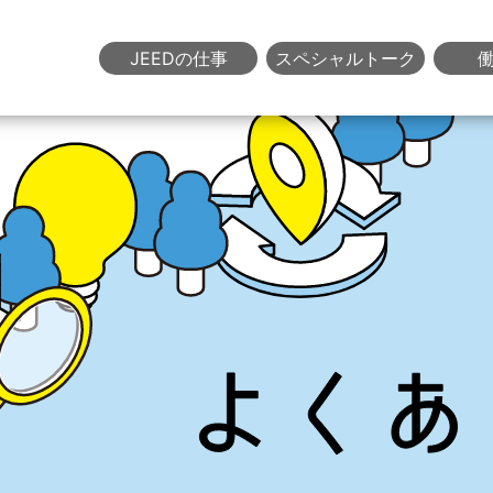
JEEDの仕事
スペシャルトーク
事務職
LIVE TALK
待遇・福
中堅職員座談会
障害者職業カウンセラー職
施設紹介
NEW CHALLENGE
職業能力開発職
360°バ
中途採用職員の声
障害者職業訓練職