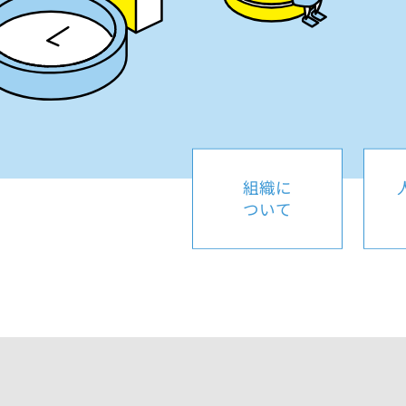
組織に
ついて