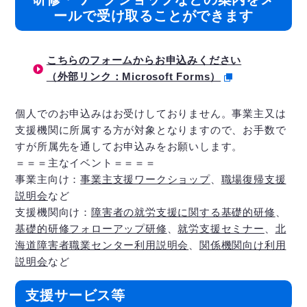
ールで受け取ることができます
こちらのフォームからお申込みください
（外部リンク：Microsoft Forms）
個人でのお申込みはお受けしておりません。事業主又は
支援機関に所属する方が対象となりますので、お手数で
すが所属先を通してお申込みをお願いします。
＝＝＝主なイベント＝＝＝＝
事業主向け：
事業主支援ワークショップ
、
職場復帰支援
説明会
など
支援機関向け：
障害者の就労支援に関する基礎的研修
、
基礎的研修フォローアップ研修
、
就労支援セミナー
、
北
海道障害者職業センター利用説明会
、
関係機関向け利用
説明会
など
支援サービス等