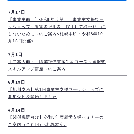
7月17日
【事業主向け】令和8年度第１回事業主支援ワー
クショップ～障害者雇用を「採用して終わり」に
しないために～のご案内<札幌本所：令和8年10
月16日開催>
7月1日
【ご本人向け】職業準備支援短期コース～選択式
スキルアップ講座～のご案内
6月19日
【旭川支所】第1回事業主支援ワークショップの
参加受付を開始しました
4月14日
【関係機関向け】令和8年度就労支援セミナーの
ご案内（全６回）<札幌本所>