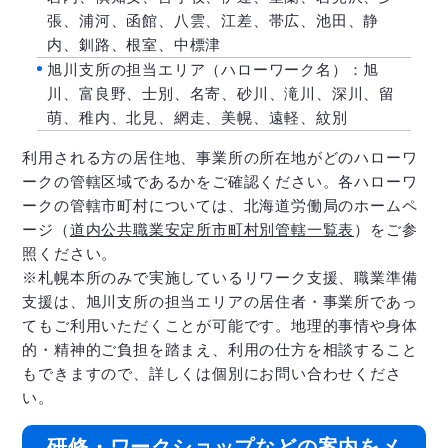
張、浦河、函館、八雲、江差、帯広、池田、静
内、釧路、根室、中標津
旭川支所の担当エリア（ハローワーク名）：旭
川、富良野、士別、名寄、砂川、滝川、深川、留
萌、稚内、北見、網走、美幌、遠軽、紋別
利用される方の居住地、事業所の所在地がどのハローワ
ークの管轄区域であるかをご確認ください。各ハローワ
ークの管轄市町村については、北海道労働局のホームペ
ージ（
道内公共職業安定所市町村別管轄一覧表
）をご参
照ください。
※札幌本所のみで実施しているリワーク支援、職業準備
支援は、旭川支所の担当エリアの居住者・事業所であっ
てもご利用いただくことが可能です。地理的事情や身体
的・精神的ご負担を踏まえ、利用の仕方を相談すること
もできますので、詳しくは個別にお問い合わせくださ
い。
研修・ワークショップなどの案内をメ