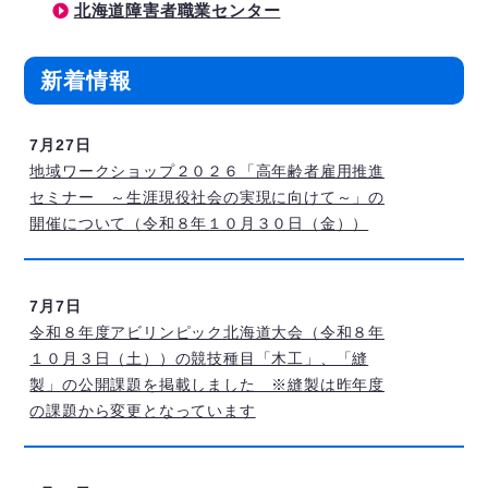
北海道障害者職業センター
新着情報
7月27日
地域ワークショップ２０２６「高年齢者雇用推進
セミナー ～生涯現役社会の実現に向けて～」の
開催について（令和８年１０月３０日（金））
7月7日
令和８年度アビリンピック北海道大会（令和８年
１０月３日（土））の競技種目「木工」、「縫
製」の公開課題を掲載しました ※縫製は昨年度
の課題から変更となっています