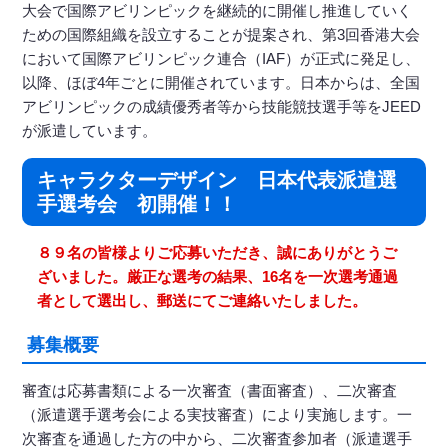
大会で国際アビリンピックを継続的に開催し推進していく
ための国際組織を設立することが提案され、第3回香港大会
において国際アビリンピック連合（IAF）が正式に発足し、
以降、ほぼ4年ごとに開催されています。日本からは、全国
アビリンピックの成績優秀者等から技能競技選手等をJEED
が派遣しています。
キャラクターデザイン 日本代表派遣選
手選考会 初開催！！
８９名の皆様よりご応募いただき、誠にありがとうご
ざいました。厳正な選考の結果、16名を一次選考通過
者として選出し、郵送にてご連絡いたしました。
募集概要
審査は応募書類による一次審査（書面審査）、二次審査
（派遣選手選考会による実技審査）により実施します。一
次審査を通過した方の中から、二次審査参加者（派遣選手