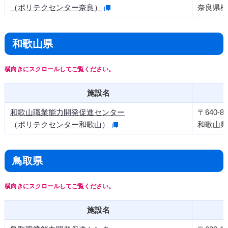
（ポリテクセンター奈良）
奈良県橿
和歌山県
施設名
和歌山職業能力開発促進センター
〒640-84
（ポリテクセンター和歌山）
和歌山県
鳥取県
施設名