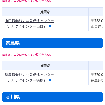
施設名
山口職業能力開発促進センター
〒753-08
（ポリテクセンター山口）
山口県山口
徳島県
施設名
徳島職業能力開発促進センター
〒770-09
（ポリテクセンター徳島）
徳島県徳島
香川県