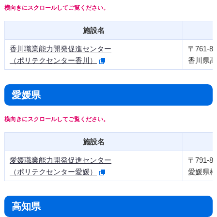
施設名
香川職業能力開発促進センター
〒761-80
（ポリテクセンター香川）
香川県高
愛媛県
施設名
愛媛職業能力開発促進センター
〒791-80
（ポリテクセンター愛媛）
愛媛県松
高知県