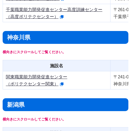
千葉職業能力開発促進センター高度訓練センター
〒261-00
（高度ポリテクセンター）
千葉県千
神奈川県
施設名
関東職業能力開発促進センター
〒241-08
（ポリテクセンター関東）
神奈川県
新潟県