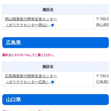
施設名
岡山職業能力開発促進センター
〒700-09
（ポリテクセンター岡山）
岡山県岡
広島県
施設名
広島職業能力開発促進センター
〒730-08
（ポリテクセンター広島）
広島県広島
山口県