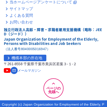
当ホームページアンケートについて
picture_as_pdf
サイトマップ
よくある質問
お問い合わせ
独立行政法人高齢・障害・求職者雇用支援機構（略称：JEE
D（ジード））
Japan Organization for Employment of the Elderly,
Persons with Disabilities and Job Seekers
（法人番号8040005016947）
chevron_right
機構本部の所在地
〒261-8558 千葉県千葉市美浜区若葉３-１-２
email
メールマガジン
keyboard_arrow_up
ページの
先頭へ
Copyright (c) Japan Organization for Employment of the Elderly, P