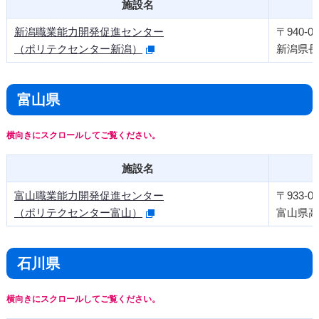
施設名
新潟職業能力開発促進センター
〒940-00
（ポリテクセンター新潟）
新潟県長岡
富山県
施設名
富山職業能力開発促進センター
〒933-09
（ポリテクセンター富山）
富山県高
石川県