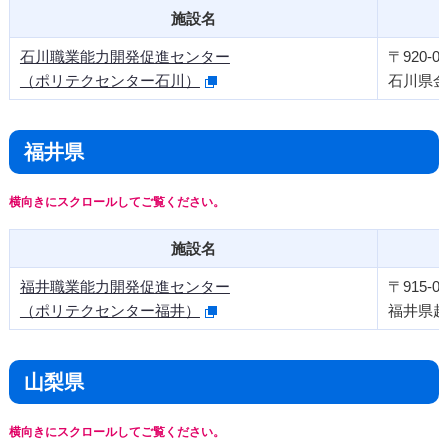
施設名
石川職業能力開発促進センター
〒920-03
（ポリテクセンター石川）
石川県金
福井県
施設名
福井職業能力開発促進センター
〒915-08
（ポリテクセンター福井）
福井県越
山梨県