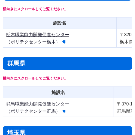
施設名
栃木職業能力開発促進センター
〒320-0
（ポリテクセンター栃木）
栃木県宇
群馬県
施設名
群馬職業能力開発促進センター
〒370-12
（ポリテクセンター群馬）
群馬県高
埼玉県