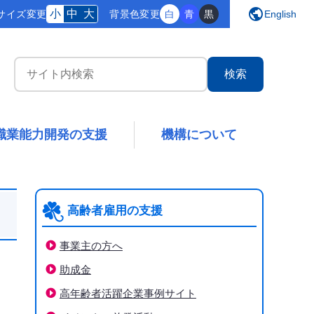
public
小
中
大
サイズ変更
背景
色変更
白
青
黒
English
サイト内検索
職業能力開発の支援
機構について
高齢者雇用の支援
事業主の方へ
助成金
高年齢者活躍企業事例サイト