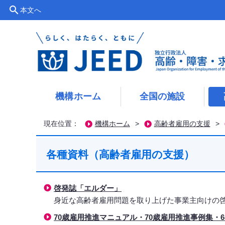
search
本文へ
機構ホーム
全国の施設
現在位置：
機構ホーム
>
高齢者雇用の支援
>
各種資料（高齢者雇用の支援）
啓発誌「エルダー」
身近な高齢者雇用問題を取り上げた事業主向けの
70歳雇用推進マニュアル・70歳雇用推進事例集・