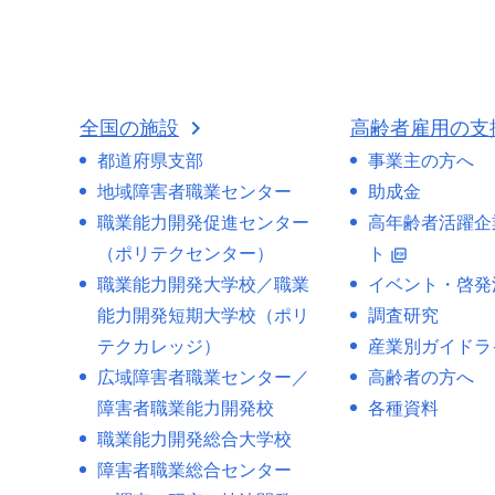
全国の施設
高齢者雇用の支
都道府県支部
事業主の方へ
地域障害者職業センター
助成金
職業能力開発促進センター
高年齢者活躍企
（ポリテクセンター）
ト
picture_as_pdf
職業能力開発大学校／職業
イベント・啓発
能力開発短期大学校（ポリ
調査研究
テクカレッジ）
産業別ガイドラ
広域障害者職業センター／
高齢者の方へ
障害者職業能力開発校
各種資料
職業能力開発総合大学校
障害者職業総合センター