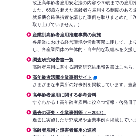
改正高年齢者雇用安定法の内容や70歳までの雇用
また、65歳を超えた高齢者を雇用する制度のある
就業機会確保措置を講じた事例を取りまとめた「7
取り上げていません。)
産業別高齢者雇用推進事業の実施
各産業における経営環境や労働実態に即して、よ
し、各産業団体の主体的・自主的な取組みを支援
調査研究報告書一覧
高齢者雇用に関する調査研究結果報告書はこちら
高年齢者活躍企業事例サイト
さまざまな事業所の好事例を掲載しています。豊
高年齢者雇用に関する参考資料
すぐわかる！高年齢者雇用に役立つ情報・啓発冊
過去の研究・企業事例等（～2017）
過去に実施した研究成果や企業事例を掲載してい
高齢者雇用と障害者雇用の連携