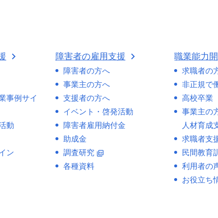
援
障害者の雇用支援
職業能力
障害者の方へ
求職者の
事業主の方へ
非正規で
業事例サイ
支援者の方へ
高校卒業
イベント・啓発活動
事業主の
活動
障害者雇用納付金
人材育成
助成金
求職者支
イン
調査研究
民間教育
picture_as_pdf
各種資料
利用者の
お役立ち