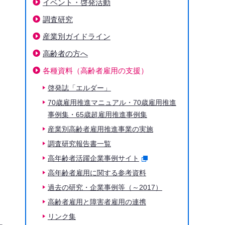
イベント・啓発活動
。
調査研究
産業別ガイドライン
高齢者の方へ
各種資料（高齢者雇用の支援）
下階層ページがない場合、項目は表示されません
啓発誌「エルダー」
70歳雇用推進マニュアル・70歳雇用推進
事例集・65歳超雇用推進事例集
産業別高齢者雇用推進事業の実施
調査研究報告書一覧
高年齢者活躍企業事例サイト
高年齢者雇用に関する参考資料
過去の研究・企業事例等（～2017）
高齢者雇用と障害者雇用の連携
リンク集