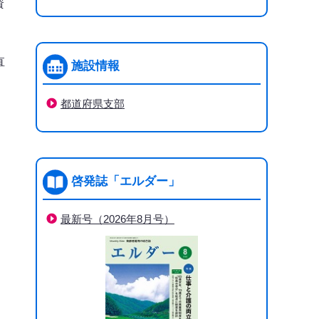
資
直
施設情報
都道府県支部
啓発誌「エルダー」
最新号（2026年8月号）