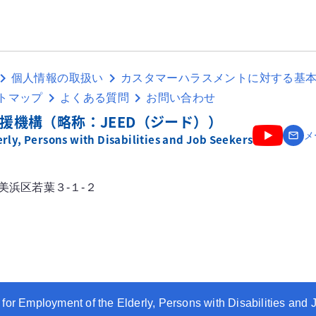
個人情報の取扱い
カスタマーハラスメントに対する基
トマップ
よくある質問
お問い合わせ
援機構（略称：JEED（ジード））
email
メ
ly, Persons with Disabilities and Job Seekers
市美浜区若葉３-１-２
 for Employment of the Elderly, Persons with Disabilities and 