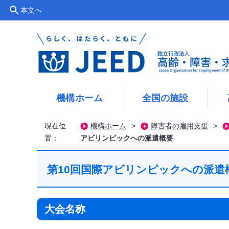
search
本文へ
機構ホーム
全国の施設
現在位
機構ホーム
>
障害者の雇用支援
>
置：
アビリンピックへの派遣概要
第10回国際アビリンピックへの派遣
大会名称