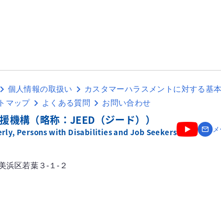
個人情報の取扱い
カスタマーハラスメントに対する基
トマップ
よくある質問
お問い合わせ
援機構（略称：JEED（ジード））
email
メ
ly, Persons with Disabilities and Job Seekers
市美浜区若葉３-１-２