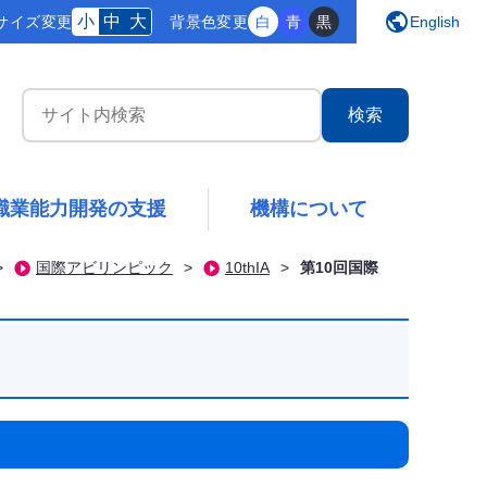
public
小
中
大
サイズ変更
背景
色変更
白
青
黒
English
サイト内検索
職業能力開発の支援
機構について
>
国際アビリンピック
>
10thIA
>
第10回国際