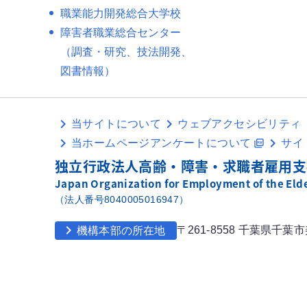
職業能力開発総合大学校
障害者職業総合センター
（調査・研究、技法開発、
図書情報）
当サイトについて
ウェブアクセシビリティ
当ホームページアンケートについて
サイ
picture_as_pdf
独立行政法人高齢・障害・求職者雇用支
Japan Organization for Employment of the Elder
（法人番号8040005016947）
chevron_right
〒261-8558 千葉県千葉
機構本部の所在地