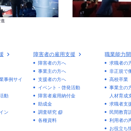
行進
援
障害者の雇用支援
職業能力
障害者の方へ
求職者の
事業主の方へ
非正規で
業事例サイ
支援者の方へ
高校卒業
イベント・啓発活動
事業主の
活動
障害者雇用納付金
人材育成
助成金
求職者支
イン
調査研究
民間教育
picture_as_pdf
各種資料
利用者の
お役立ち