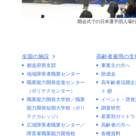
開会式での日本選手団入場
全国の施設
高齢者雇用の支
都道府県支部
事業主の方へ
地域障害者職業センター
助成金
職業能力開発促進センター
高年齢者活躍企
（ポリテクセンター）
ト
picture_as_pdf
職業能力開発大学校／職業
イベント・啓発
能力開発短期大学校（ポリ
調査研究
テクカレッジ）
産業別ガイドラ
広域障害者職業センター／
高齢者の方へ
障害者職業能力開発校
各種資料