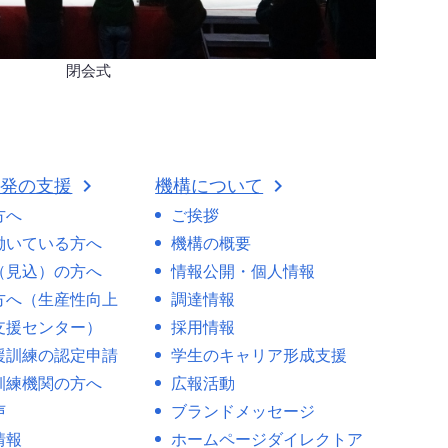
閉会式
開発の支援
機構について
方へ
ご挨拶
働いている方へ
機構の概要
（見込）の方へ
情報公開・個人情報
方へ（生産性向上
調達情報
支援センター）
採用情報
援訓練の認定申請
学生のキャリア形成支援
訓練機関の方へ
広報活動
声
ブランドメッセージ
情報
ホームページダイレクトア