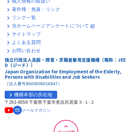
個人情報の取扱い
著作権・免責・リンク
リンク一覧
当ホームページアンケートについて
picture_as_pdf
サイトマップ
よくある質問
お問い合わせ
独立行政法人高齢・障害・求職者雇用支援機構（略称：JEE
D（ジード））
Japan Organization for Employment of the Elderly,
Persons with Disabilities and Job Seekers
（法人番号8040005016947）
chevron_right
機構本部の所在地
〒261-8558 千葉県千葉市美浜区若葉３-１-２
email
メールマガジン
keyboard_arrow_up