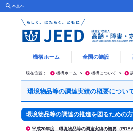
search
本文へ
機構ホーム
全国の施設
現在位置：
機構ホーム
>
機構について
>
環境物品等の調達実績の概要につい
環境物品等の調達の推進を図るための方
平成20年度 環境物品等の調達実績の概要（PDF 6