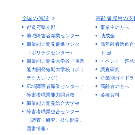
全国の施設
高齢者雇用の支
都道府県支部
事業主の方へ
地域障害者職業センター
助成金
職業能力開発促進センター
高年齢者活躍企
（ポリテクセンター）
ト
picture_as_pdf
職業能力開発大学校／職業
イベント・啓発
能力開発短期大学校（ポリ
調査研究
テクカレッジ）
産業別ガイドラ
広域障害者職業センター／
高齢者の方へ
障害者職業能力開発校
各種資料
職業能力開発総合大学校
障害者職業総合センター
（調査・研究、技法開発、
図書情報）