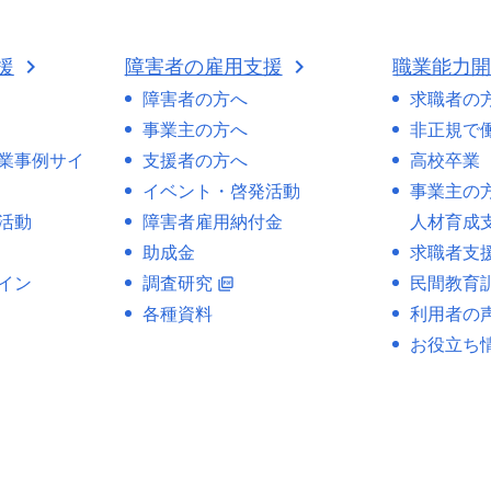
援
障害者の雇用支援
職業能力
障害者の方へ
求職者の
事業主の方へ
非正規で
業事例サイ
支援者の方へ
高校卒業
イベント・啓発活動
事業主の
活動
障害者雇用納付金
人材育成
助成金
求職者支
イン
調査研究
民間教育
picture_as_pdf
各種資料
利用者の
お役立ち