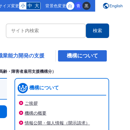
public
小
中
大
サイズ変更
背景
色変更
白
青
黒
English
サイト内検索
職業能力開発の支援
機構について
高齢・障害者雇用支援機構分）
機構について
ご挨拶
機構の概要
情報公開・個人情報（開示請求）