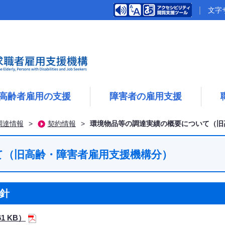
文字
高齢者雇用の支援
障害者の雇用支援
調達情報
>
契約情報
>
環境物品等の調達実績の概要について（旧
て（旧高齢・障害者雇用支援機構分）
針
1 KB）