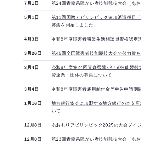
7月1日
第24回青森県障がい者技能競技大会（あお
5月1日
第11回国際アビリンピック追加派遣種目
募集を開始しました。
4月3日
令和8年度障害者職業生活相談員資格認定
3月26日
第45回全国障害者技能競技大会で努力賞
3月4日
令和8年度第24回青森県障がい者技能競技
賛企業・団体の募集について
3月4日
令和8年度障害者雇用納付金等申告申請期
1月16日
地方銀行協会に加盟する地方銀行の本支店
いて
12月8日
あおもりアビリンピック2025の大会ダイ
12月8日
第23回青森県障がい者技能競技大会（あお