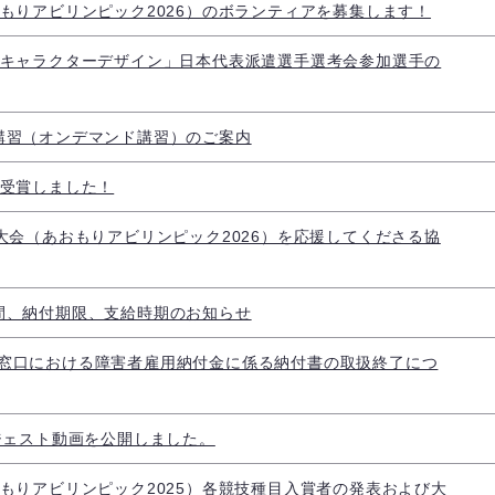
もりアビリンピック2026）のボランティアを募集します！
「キャラクターデザイン」日本代表派遣選手選考会参加選手の
講習（オンデマンド講習）のご案内
を受賞しました！
大会（あおもりアビリンピック2026）を応援してくださる協
間、納付期限、支給時期のお知らせ
窓口における障害者雇用納付金に係る納付書の取扱終了につ
ジェスト動画を公開しました。
もりアビリンピック2025）各競技種目入賞者の発表および大