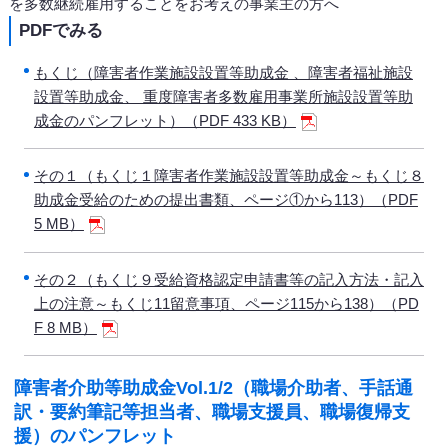
を多数継続雇用することをお考えの事業主の方へ
PDFでみる
もくじ（障害者作業施設設置等助成金 、障害者福祉施設
設置等助成金、 重度障害者多数雇用事業所施設設置等助
成金のパンフレット）（PDF 433 KB）
その１（もくじ１障害者作業施設設置等助成金～もくじ８
助成金受給のための提出書類、ページ①から113）（PDF
5 MB）
その２（もくじ９受給資格認定申請書等の記入方法・記入
上の注意～もくじ11留意事項、ページ115から138）（PD
F 8 MB）
障害者介助等助成金Vol.1/2（職場介助者、手話通
訳・要約筆記等担当者、職場支援員、職場復帰支
援）のパンフレット