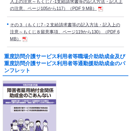
入上の注意～もくじ7 -1支給請求書等の記入方法・記入上
の注意、ページ105から117）（PDF 9 MB）
その３（もくじ7 -２支給請求書等の記入方法・記入上の
注意～もくじ８留意事項、ページ119から130）（PDF 6
MB）
重度訪問介護サービス利用者等職場介助助成金及び
重度訪問介護サービス利用者等通勤援助助成金のパ
ンフレット