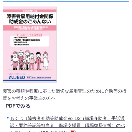
障害の種類や程度に応じた適切な雇用管理のために介助等の措
置をお考えの事業主の方へ
PDFでみる
もくじ（障害者介助等助成金Vol.1/2（職場介助者、手話通
訳・要約筆記等担当者、職場支援員、職場復帰支援）のパ