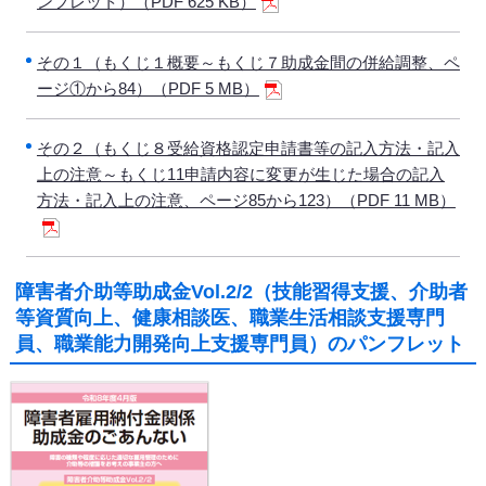
ンフレット）（PDF 625 KB）
その１（もくじ１概要～もくじ７助成金間の併給調整、ペ
ージ①から84）（PDF 5 MB）
その２（もくじ８受給資格認定申請書等の記入方法・記入
上の注意～もくじ11申請内容に変更が生じた場合の記入
方法・記入上の注意、ページ85から123）（PDF 11 MB）
障害者介助等助成金Vol.2/2（技能習得支援、介助者
等資質向上、健康相談医、職業生活相談支援専門
員、職業能力開発向上支援専門員）のパンフレット