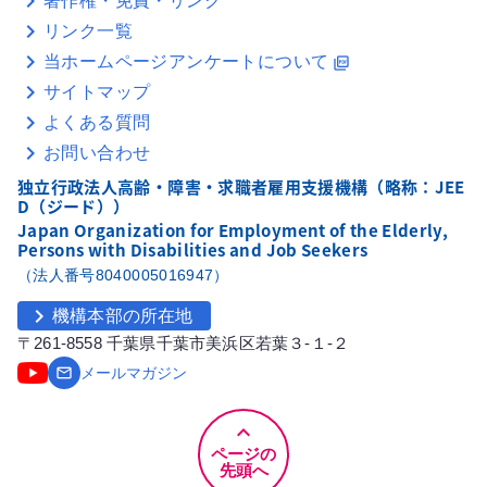
著作権・免責・リンク
リンク一覧
当ホームページアンケートについて
picture_as_pdf
サイトマップ
よくある質問
お問い合わせ
独立行政法人高齢・障害・求職者雇用支援機構（略称：JEE
D（ジード））
Japan Organization for Employment of the Elderly,
Persons with Disabilities and Job Seekers
（法人番号8040005016947）
chevron_right
機構本部の所在地
〒261-8558 千葉県千葉市美浜区若葉３-１-２
email
メールマガジン
keyboard_arrow_up
ページの
先頭へ