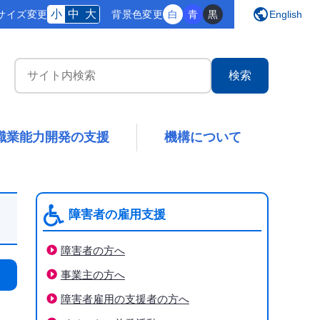
public
小
中
大
サイズ変更
背景
色変更
白
青
黒
English
サイト内検索
職業能力開発の支援
機構について
障害者の雇用支援
障害者の方へ
事業主の方へ
障害者雇用の支援者の方へ