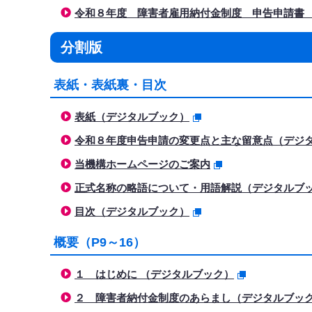
令和８年度 障害者雇用納付金制度 申告申請書 記入
分割版
表紙・表紙裏・目次
表紙（デジタルブック）
令和８年度申告申請の変更点と主な留意点（デジ
当機構ホームページのご案内
正式名称の略語について・用語解説（デジタルブ
目次（デジタルブック）
概要（P9～16）
１ はじめに （デジタルブック）
２ 障害者納付金制度のあらまし（デジタルブッ