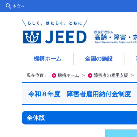
search
本文へ
機構ホーム
全国の施設
現在位置：
機構ホーム
>
障害者の雇用支援
>
令和８年度 障害者雇用納付金制度
全体版