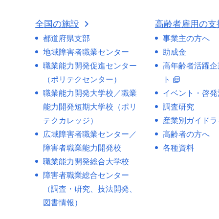
全国の施設
高齢者雇用の支
都道府県支部
事業主の方へ
地域障害者職業センター
助成金
職業能力開発促進センター
高年齢者活躍企
（ポリテクセンター）
ト
picture_as_pdf
職業能力開発大学校／職業
イベント・啓発
能力開発短期大学校（ポリ
調査研究
テクカレッジ）
産業別ガイドラ
広域障害者職業センター／
高齢者の方へ
障害者職業能力開発校
各種資料
職業能力開発総合大学校
障害者職業総合センター
（調査・研究、技法開発、
図書情報）