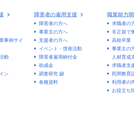
援
障害者の雇用支援
職業能力
障害者の方へ
求職者の
事業主の方へ
非正規で
業事例サイ
支援者の方へ
高校卒業
イベント・啓発活動
事業主の
活動
障害者雇用納付金
人材育成
助成金
求職者支
イン
調査研究
民間教育
picture_as_pdf
各種資料
利用者の
お役立ち