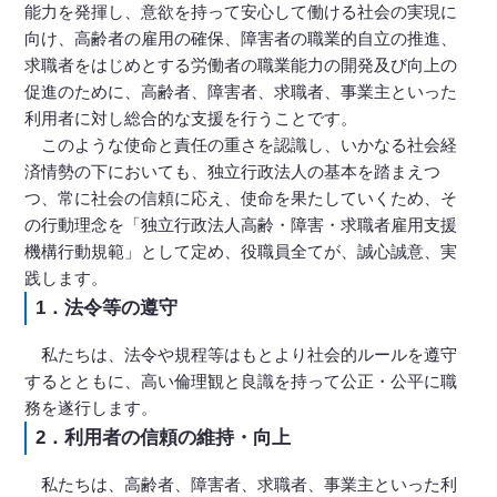
能力を発揮し、意欲を持って安心して働ける社会の実現に
向け、高齢者の雇用の確保、障害者の職業的自立の推進、
求職者をはじめとする労働者の職業能力の開発及び向上の
促進のために、高齢者、障害者、求職者、事業主といった
利用者に対し総合的な支援を行うことです。
このような使命と責任の重さを認識し、いかなる社会経
済情勢の下においても、独立行政法人の基本を踏まえつ
つ、常に社会の信頼に応え、使命を果たしていくため、そ
の行動理念を「独立行政法人高齢・障害・求職者雇用支援
機構行動規範」として定め、役職員全てが、誠心誠意、実
践します。
1．法令等の遵守
私たちは、法令や規程等はもとより社会的ルールを遵守
するとともに、高い倫理観と良識を持って公正・公平に職
務を遂行します。
2．利用者の信頼の維持・向上
私たちは、高齢者、障害者、求職者、事業主といった利