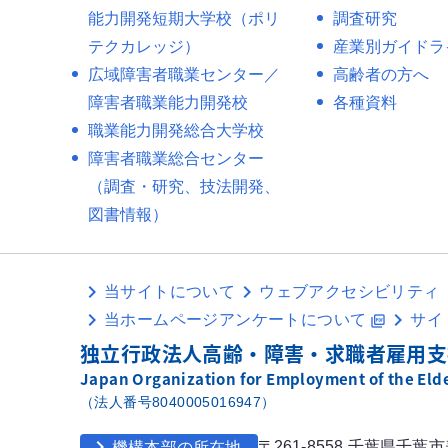
能力開発短期大学校（ポリ
調査研究
テクカレッジ）
産業別ガイドラ
広域障害者職業センター／
高齢者の方へ
障害者職業能力開発校
各種資料
職業能力開発総合大学校
障害者職業総合センター
（調査・研究、技法開発、
図書情報）
当サイトについて
ウェブアクセシビリティ
当ホームページアンケートについて
サイ
picture_as_pdf
独立行政法人高齢・障害・求職者雇用支
Japan Organization for Employment of the Elder
（法人番号8040005016947）
chevron_right
〒261-8558 千葉県千葉
機構本部の所在地