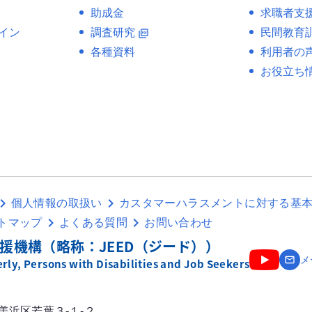
助成金
求職者支
イン
調査研究
民間教育
picture_as_pdf
各種資料
利用者の
お役立ち
個人情報の取扱い
カスタマーハラスメントに対する基
トマップ
よくある質問
お問い合わせ
援機構（略称：JEED（ジード））
email
メ
ly, Persons with Disabilities and Job Seekers
市美浜区若葉３-１-２