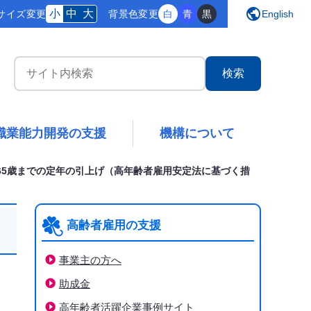
public
小
中
大
サイズ変更
背景
色変更
白
青
黒
English
サイト内検索
職業能力開発の支援
機構について
65歳までの定年の引上げ（高年齢者雇用安定法に基づく措
高齢者雇用の支援
事業主の方へ
助成金
高年齢者活躍企業事例サイト