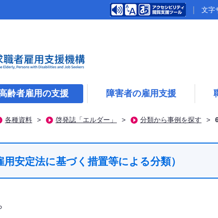
文字
高齢者雇用の支援
障害者の雇用支援
各種資料
>
啓発誌「エルダー」
>
分類から事例を探す
>
雇用安定法に基づく措置等による分類）
ら