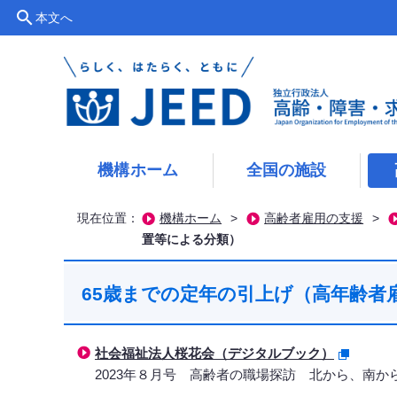
search
本文へ
機構ホーム
全国の施設
現在位置：
機構ホーム
>
高齢者雇用の支援
>
置等による分類）
65歳までの定年の引上げ（高年齢者
社会福祉法人桜花会（デジタルブック）
2023年８月号 高齢者の職場探訪 北から、南か