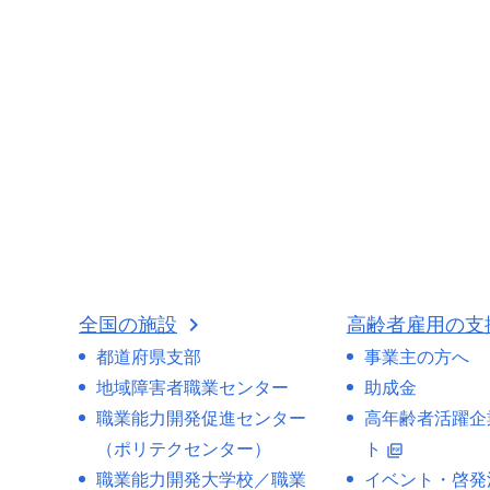
全国の施設
高齢者雇用の支
都道府県支部
事業主の方へ
地域障害者職業センター
助成金
職業能力開発促進センター
高年齢者活躍企
（ポリテクセンター）
ト
picture_as_pdf
職業能力開発大学校／職業
イベント・啓発