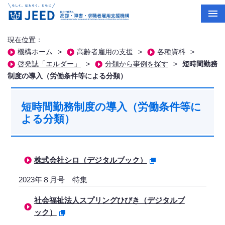
現在位置：
機構ホーム
>
高齢者雇用の支援
>
各種資料
>
啓発誌「エルダー」
>
分類から事例を探す
>
短時間勤務
制度の導入（労働条件等による分類）
短時間勤務制度の導入（労働条件等に
よる分類）
株式会社シロ（デジタルブック）
2023年８月号 特集
社会福祉法人スプリングひびき（デジタルブ
ック）