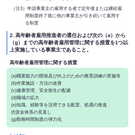
（注3）申請事業主の雇用する者で定年後または継続雇
用制度終了後に他の事業主が引き続いて雇用す
る制度
2. 高年齢者雇用推進者の選任および次の（a）から
（g）までの高年齢者雇用管理に関する措置を1つ以
上実施している事業主であること。
高年齢者雇用管理に関する措置
(a)職業能力の開発及び向上のための教育訓練の実施等
(b)作業施設・方法の改善
(c)健康管理、安全衛生の配慮
(d)職域の拡大
(e)知識、経験等を活用できる配置、処遇の推進
(f)賃金体系の見直し
(g)勤務時間制度の弾力化