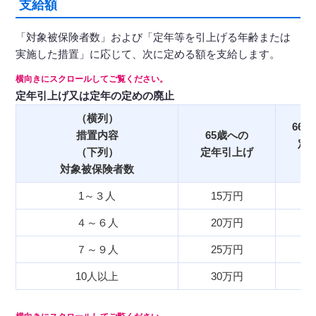
支給額
「対象被保険者数」および「定年等を引上げる年齢または
実施した措置」に応じて、次に定める額を支給します。
定年引上げ又は定年の定めの廃止
（横列）
66
措置内容
65歳への
定
（下列）
定年引上げ
（5
対象被保険者数
1～３人
15万円
４～６人
20万円
７～９人
25万円
10人以上
30万円