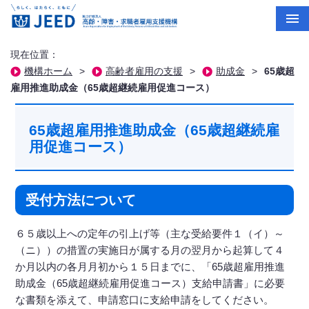
現在位置：
機構ホーム
>
高齢者雇用の支援
>
助成金
>
65歳超
雇用推進助成金（65歳超継続雇用促進コース）
65歳超雇用推進助成金（65歳超継続雇
用促進コース）
受付方法について
６５歳以上への定年の引上げ等（主な受給要件１（イ）～
（ニ））の措置の実施日が属する月の翌月から起算して４
か月以内の各月月初から１５日までに、「65歳超雇用推進
助成金（65歳超継続雇用促進コース）支給申請書」に必要
な書類を添えて、申請窓口に支給申請をしてください。