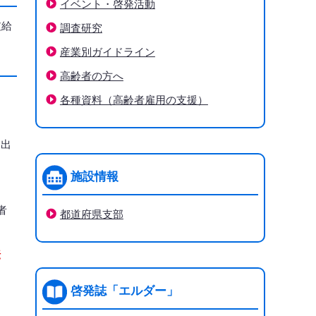
イベント・啓発活動
支給
調査研究
産業別ガイドライン
高齢者の方へ
各種資料（高齢者雇用の支援）
提出
施設情報
者
都道府県支部
転
啓発誌「エルダー」