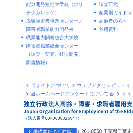
能力開発短期大学校（ポリ
調査研究
テクカレッジ）
産業別ガイドラ
広域障害者職業センター／
高齢者の方へ
障害者職業能力開発校
各種資料
職業能力開発総合大学校
障害者職業総合センター
（調査・研究、技法開発、
図書情報）
当サイトについて
ウェブアクセシビリティ
当ホームページアンケートについて
サイ
picture_as_pdf
独立行政法人高齢・障害・求職者雇用支
Japan Organization for Employment of the Elder
（法人番号8040005016947）
chevron_right
〒261-8558 千葉県千葉
機構本部の所在地