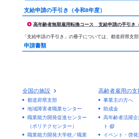
支給申請の手引き（令和8年度）
高年齢者無期雇用転換コース 支給申請の手引き（令和
「支給申請の手引き」の冊子については、都道府県支部
申請書類
全国の施設
高齢者雇用の支
都道府県支部
事業主の方へ
地域障害者職業センター
助成金
職業能力開発促進センター
高年齢者活躍企
（ポリテクセンター）
ト
picture_as_pdf
職業能力開発大学校／職業
イベント・啓発