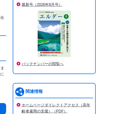
最新号（2026年8月号）
場合
バックナンバーの閲覧へ
所ま
）に
。
関連情報
ホームページダイレクトアクセス（高年
齢者雇用の支援）（PDF）