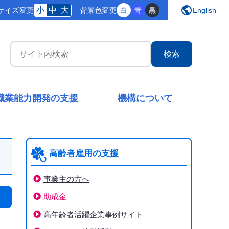
public
小
中
大
サイズ変更
背景
色変更
白
青
黒
English
サイト内検索
職業能力開発の支援
機構について
高齢者雇用の支援
事業主の方へ
助成金
下階層ページがない場合、項目は表示されません
高年齢者活躍企業事例サイト