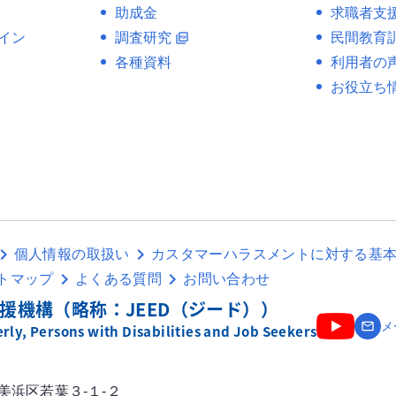
助成金
求職者支
イン
調査研究
民間教育
picture_as_pdf
各種資料
利用者の
お役立ち
個人情報の取扱い
カスタマーハラスメントに対する基
トマップ
よくある質問
お問い合わせ
援機構（略称：JEED（ジード））
email
メ
ly, Persons with Disabilities and Job Seekers
市美浜区若葉３-１-２