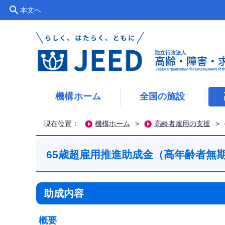
search
本文へ
機構ホーム
全国の施設
現在位置：
機構ホーム
>
高齢者雇用の支援
>
65歳超雇用推進助成金（高年齢者無
助成内容
概要