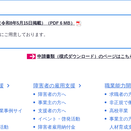
8年5月15日掲載）（PDF 6 MB）
にご用意しております。
申請書類（様式ダウンロード）のページはこち
援
障害者の雇用支援
職業能力
障害者の方へ
求職者の
事業主の方へ
非正規で
業事例サイ
支援者の方へ
高校卒業
イベント・啓発活動
事業主の
活動
障害者雇用納付金
人材育成