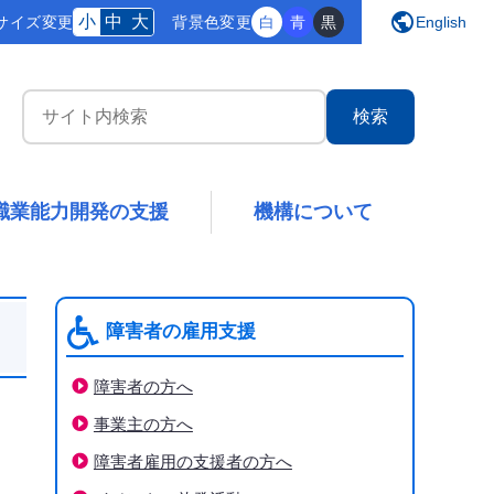
public
小
中
大
サイズ変更
背景
色変更
白
青
黒
English
サイト内検索
職業能力開発の支援
機構について
障害者の雇用支援
障害者の方へ
事業主の方へ
障害者雇用の支援者の方へ