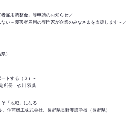
害者雇用調整金」等申請のお知らせ／
んない～障害者雇用の専門家が企業のみなさまを支援します～／
島県）
ポートする（２）～
副所長 砂川 双葉
こそ「地域」になる
ル、伸商機工株式会社、長野県長野養護学校（長野県）