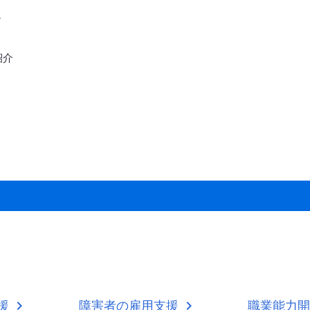
～
紹介
援
障害者の雇用支援
職業能力