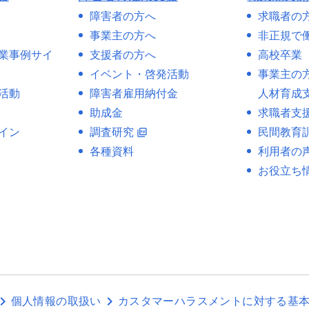
障害者の方へ
求職者の
事業主の方へ
非正規で
業事例サイ
支援者の方へ
高校卒業
イベント・啓発活動
事業主の
活動
障害者雇用納付金
人材育成
助成金
求職者支
イン
調査研究
民間教育
picture_as_pdf
各種資料
利用者の
お役立ち
個人情報の取扱い
カスタマーハラスメントに対する基