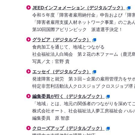
JEEDインフォメーション（デジタルブック）
令和５年度「障害者雇用納付金」申告および「障
「障害者雇用支援人材ネットワーク事業」のごあ
第10回国際アビリンピック 派遣選手決定！
グラビア（デジタルブック）
食肉加工を通じて、地域とつながる
社会福祉法人白鳩会 第２花の木ファーム（鹿児
写真／文：官野 貴
エッセイ（デジタルブック）
発達障害と就労 第３回～企業の雇用管理力をサ
特定非営利活動法人クロスジョブ クロスジョブ堺 
編集委員が行く（デジタルブック）
「地域」とは、地元の関係者のつながりを深めて
株式会社オート、社会福祉法人夢工房福祉会 ハル
編集委員 原 智彦
クローズアップ（デジタルブック）