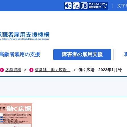
文字
高齢者雇用の支援
障害者の雇用支援
各種資料
>
啓発誌「働く広場」
>
働く広場 2023年1月号