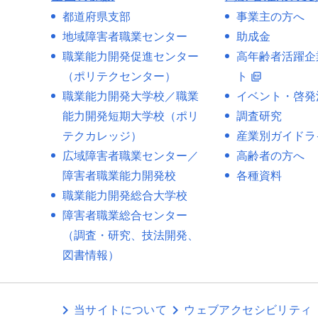
都道府県支部
事業主の方へ
地域障害者職業センター
助成金
職業能力開発促進センター
高年齢者活躍企
（ポリテクセンター）
ト
picture_as_pdf
職業能力開発大学校／職業
イベント・啓発
能力開発短期大学校（ポリ
調査研究
テクカレッジ）
産業別ガイドラ
広域障害者職業センター／
高齢者の方へ
障害者職業能力開発校
各種資料
職業能力開発総合大学校
障害者職業総合センター
（調査・研究、技法開発、
図書情報）
当サイトについて
ウェブアクセシビリティ