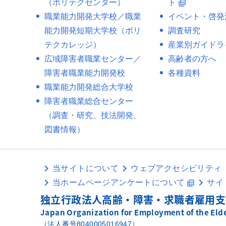
（ポリテクセンター）
ト
picture_as_pdf
職業能力開発大学校／職業
イベント・啓発
能力開発短期大学校（ポリ
調査研究
テクカレッジ）
産業別ガイドラ
広域障害者職業センター／
高齢者の方へ
障害者職業能力開発校
各種資料
職業能力開発総合大学校
障害者職業総合センター
（調査・研究、技法開発、
図書情報）
当サイトについて
ウェブアクセシビリティ
当ホームページアンケートについて
サイ
picture_as_pdf
独立行政法人高齢・障害・求職者雇用支
Japan Organization for Employment of the Elder
（法人番号8040005016947）