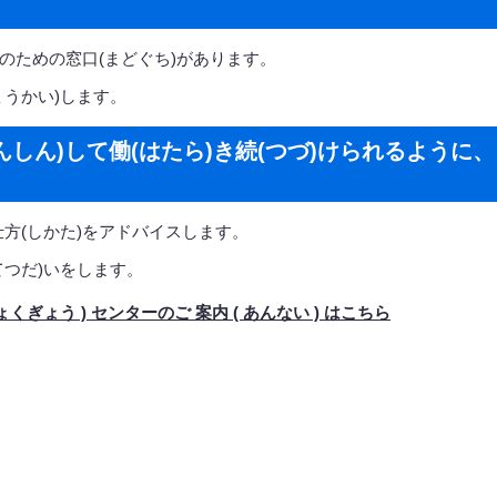
)のための窓口(まどぐち)があります。
ょうかい)します。
んしん)して働(はたら)き続(つづ)けられるように、
の仕方(しかた)をアドバイスします。
てつだ)いをします。
 しょくぎょう ) センターのご 案内 ( あんない ) はこちら