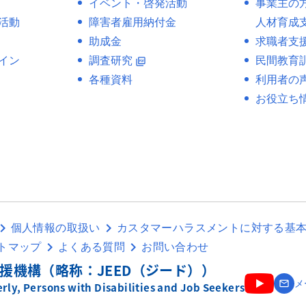
イベント・啓発活動
事業主の
活動
障害者雇用納付金
人材育成
助成金
求職者支
イン
調査研究
民間教育
picture_as_pdf
各種資料
利用者の
お役立ち
個人情報の取扱い
カスタマーハラスメントに対する基
トマップ
よくある質問
お問い合わせ
援機構（略称：JEED（ジード））
email
メ
ly, Persons with Disabilities and Job Seekers