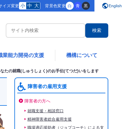
public
小
中
大
サイズ変更
背景
色変更
白
青
黒
English
サイト内検索
職業能力開発の支援
機構について
あなたの就職(しゅうしょく)のお手伝(てつだ)いをします
障害者の雇用支援
障害者の方へ
下階層ページがない場合、項目は表示されません
就職支援・相談窓口
精神障害者総合雇用支援
職場適応援助者（ジョブコーチ）による支