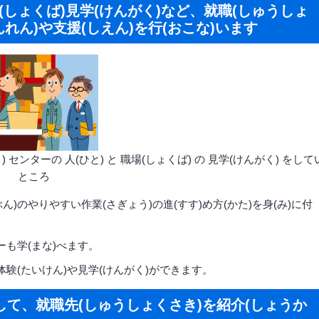
場(しょくば)見学(けんがく)など、就職(しゅうしょ
んれん)や支援(しえん)を行(おこな)います
 センターの 人(ひと) と 職場(しょくば) の 見学(けんがく) をして
ところ
ん)のやりやすい作業(さぎょう)の進(すす)め方(かた)を身(み)に付
ーも学(まな)べます。
体験(たいけん)や見学(けんがく)ができます。
して、就職先(しゅうしょくさき)を紹介(しょうか