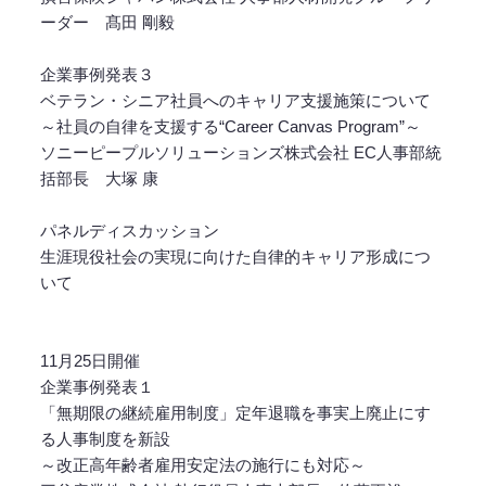
ーダー 髙田 剛毅
企業事例発表３
ベテラン・シニア社員へのキャリア支援施策について
～社員の自律を支援する“Career Canvas Program”～
ソニーピープルソリューションズ株式会社 EC人事部統
括部長 大塚 康
パネルディスカッション
生涯現役社会の実現に向けた自律的キャリア形成につ
いて
11月25日開催
企業事例発表１
「無期限の継続雇用制度」定年退職を事実上廃止にす
る人事制度を新設
～改正高年齢者雇用安定法の施行にも対応～