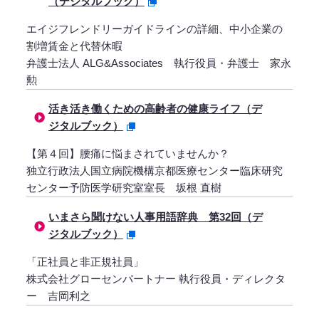
（デジタルブック）
エイジフレンドリーガイドラインの詳細、中小企業の
割増賃金と代替休暇
弁護士法人 ALG&Associates 執行役員・弁護士 家永
勲
活き活き働くための高齢者の健康ライフ（デ
ジタルブック）
【第４回】腰痛に悩まされていませんか？
独立行政法人国立病院機構京都医療センター臨床研究
センター予防医学研究室室長 坂根 直樹
いまさら聞けない人事用語辞典 第32回（デ
ジタルブック）
「正社員と非正規社員」
株式会社グローセンパートナー 執行役員・ディレクタ
ー 吉岡利之