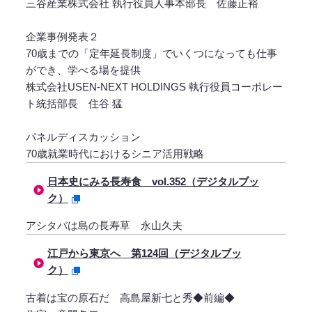
三谷産業株式会社 執行役員人事本部長 佐藤正裕
企業事例発表２
70歳までの「定年延長制度」でいくつになっても仕事
ができ、学べる場を提供
株式会社USEN-NEXT HOLDINGS 執行役員コーポレー
ト統括部長 住谷 猛
パネルディスカッション
70歳就業時代におけるシニア活用戦略
日本史にみる長寿食 vol.352（デジタルブッ
ク）
アシタバは島の長寿草 永山久夫
江戸から東京へ 第124回（デジタルブッ
ク）
古着は宝の原石だ 高島屋新七と秀◆前編◆