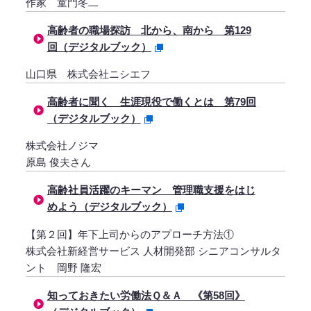
作家 童門冬二
高齢者の職場探訪 北から、南から 第129
回（デジタルブック）
山口県 株式会社ニシエフ
高齢者に聞く 生涯現役で働くとは 第79回
（デジタルブック）
株式会社ノジマ
原島 俊夫さん
高齢社員活躍のキーマン 管理職支援をはじ
めよう（デジタルブック）
【第２回】年下上司からのアプローチ方法①
株式会社新経営サービス 人材開発部 シニアコンサルタ
ント 岡野 隆宏
知っておきたい労働法Ｑ＆Ａ 《第58回》