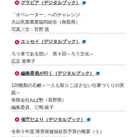
グラビア（デジタルブック）
「オペレーター」へのチャレンジ
大山乳業農業協同組合（鳥取県）
写真／文：官野 貴
エッセイ（デジタルブック）
ろう者である想い 第４回～ろう文化～
忍足 亜希子
編集委員が行く（デジタルブック）
120種類の石鹸～一人も取りこぼさない仕事づくりの実
践～
有限会社ねば塾（長野県）
編集委員 三鴨 岐子
省庁だより（デジタルブック）
令和５年度 障害保健福祉部予算の概要（１）