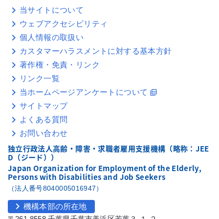
当サイトについて
ウェブアクセシビリティ
個人情報の取扱い
カスタマーハラスメントに対する基本方針
著作権・免責・リンク
リンク一覧
当ホームページアンケートについて
picture_as_pdf
サイトマップ
よくある質問
お問い合わせ
独立行政法人高齢・障害・求職者雇用支援機構（略称：JEE
D（ジード））
Japan Organization for Employment of the Elderly,
Persons with Disabilities and Job Seekers
（法人番号8040005016947）
chevron_right
機構本部の所在地
〒261-8558 千葉県千葉市美浜区若葉３-１-２