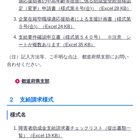
適応援助者の中高年齢等措置に係る助成金受給資格認
定（変更）申請書（様式第６号(企)）（Excel 28 KB）
企業在籍型職場適応援助者による支援計画書（様式第
５号(企)）（Excel 24 KB）
支給要件確認申立書（様式第５４０号） ※注意 シ
ートが複数あります（Excel 35 KB）
（注）記入方法等、ご不明な点は、都道府県支部にお問い
合わせください。
都道府県支部
２ 支給請求様式
様式名
障害者助成金支給請求書チェックリスト（提出書類一
覧）（Excel 19 KB）