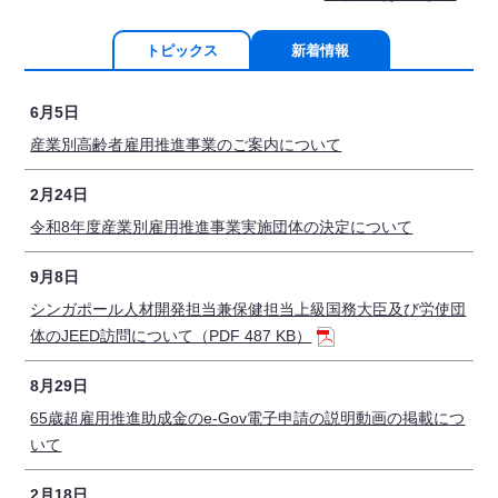
トピックス
新着情報
6月5日
産業別高齢者雇用推進事業のご案内について
2月24日
令和8年度産業別雇用推進事業実施団体の決定について
9月8日
シンガポール人材開発担当兼保健担当上級国務大臣及び労使団
体のJEED訪問について（PDF 487 KB）
8月29日
65歳超雇用推進助成金のe-Gov電子申請の説明動画の掲載につ
いて
2月18日