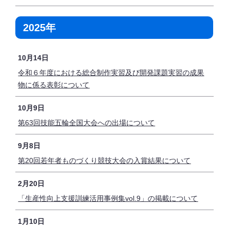
2025年
10月14日
令和６年度における総合制作実習及び開発課題実習の成果
物に係る表彰について
10月9日
第63回技能五輪全国大会への出場について
9月8日
第20回若年者ものづくり競技大会の入賞結果について
2月20日
「生産性向上支援訓練活用事例集vol.9」の掲載について
1月10日