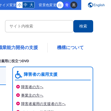
public
小
中
大
サイズ変更
背景
色変更
白
青
黒
English
サイト内検索
職業能力開発の支援
機構について
者雇用に役立つDVD
障害者の雇用支援
障害者の方へ
事業主の方へ
障害者雇用の支援者の方へ