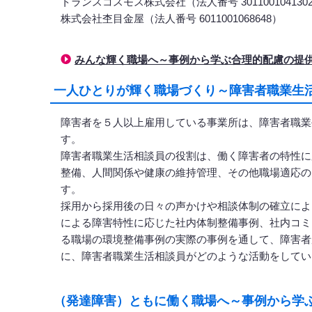
トランスコスモス株式会社（法人番号 301100104130
株式会社杢目金屋（法人番号 6011001068648）
みんな輝く職場へ～事例から学ぶ合理的配慮の提
一人ひとりが輝く職場づくり～障害者職業生活
障害者を５人以上雇用している事業所は、障害者職業
す。
障害者職業生活相談員の役割は、働く障害者の特性に
整備、人間関係や健康の維持管理、その他職場適応の
す。
採用から採用後の日々の声かけや相談体制の確立によ
による障害特性に応じた社内体制整備事例、社内コミ
る職場の環境整備事例の実際の事例を通して、障害者
に、障害者職業生活相談員がどのような活動をしてい
（発達障害）ともに働く職場へ～事例から学ぶ