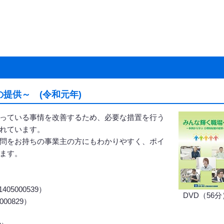
提供～ (令和元年)
っている事情を改善するため、必要な措置を行う
れています。
問をお持ちの事業主の方にもわかりやすく、ポイ
ます。
5000539）
DVD（56分
00829）