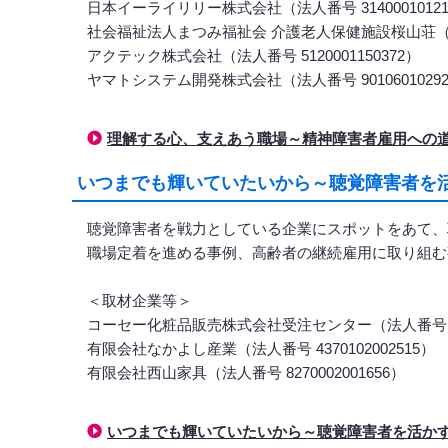
日本イーライリリー株式会社（法人番号 31400010121
社会福祉法人まつみ福祉会 介護老人保健施設桜山荘（法人番号
アクテック株式会社（法人番号 5120001150372）
ヤマトシステム開発株式会社（法人番号 90106010292
理解する心、支えあう職場～精神障害者雇用への
いつまでも輝いていたいから～聴覚障害者を活
聴覚障害者を戦力としている企業にスポットをあて、
職場定着を進める事例、高齢者の継続雇用に取り組む
＜取材企業等＞
コーセー化粧品販売株式会社受注センター（法人番号 3010
有限会社なかよし産業（法人番号 4370102002515）
有限会社西山家具（法人番号 8270002001656）
いつまでも輝いていたいから～聴覚障害者を活か