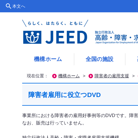
search
本文へ
機構ホーム
全国の施設
現在位置：
機構ホーム
>
障害者の雇用支援
>
障害者雇用に役立つDVD
事業所における障害者の雇用好事例等のDVDです。障
なお、販売は行っていません。
独立行政法人高齢・障害・求職者雇用支援機構