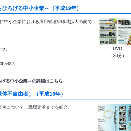
ひろげる中小企業～（平成19年）
に中小企業における雇用管理や職域拡大の面で
DVD
22）
（30分）
05432）
ろげる中小企業～の詳細はこちら
体不自由者）（平成18年）
事例について、職場定着までを紹介。