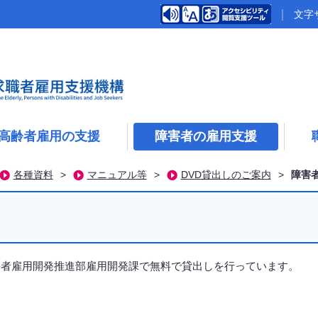
文字
高齢者雇用の支援
障害者の雇用支援
各種資料
>
マニュアル等
>
DVD貸出しのご案内
>
障害
害者雇用開発推進部雇用開発課で無料で貸出しを行っています。