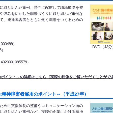
に取り組んだ事例、特性に配慮して職場環境を整
や強みをいかした職場づくりに取り組んだ事例な
て、発達障害者とともに働く職場をつくるための
03489）
DVD（43分
6）
）
001095579）
のポイント～の詳細はこちら（実際の映像をご覧いただくことがで
精神障害者雇用のポイント～（平成27年）
ために支援体制の整備やコミュニケーション面の
に取り組んだ事例など、実際の企業における精神