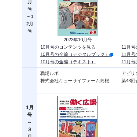
月
号
～1
2月
号
2023年10月号
10月号のコンテンツを見る
11月
10月号の全編（デジタルブック）
11月
10月号の全編（テキスト）
11月
職場ルポ
アビリ
株式会社キューサイファーム島根
第43
1月
号
～
３
月