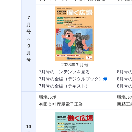
７
月
号
～
９
月
号
2023年７月号
7月号のコンテンツを見る
8月号
7月号の全編（デジタルブック）
8月号
7月号の全編（テキスト）
8月号
職場ルポ
職場ル
有限会社鹿屋電子工業
西精工
10