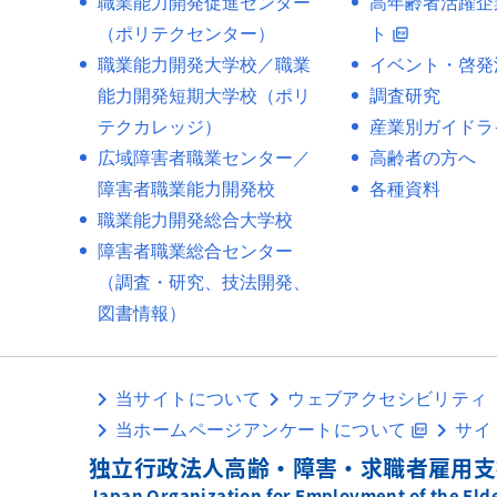
職業能力開発促進センター
高年齢者活躍企
（ポリテクセンター）
ト
picture_as_pdf
職業能力開発大学校／職業
イベント・啓発
能力開発短期大学校（ポリ
調査研究
テクカレッジ）
産業別ガイドラ
広域障害者職業センター／
高齢者の方へ
障害者職業能力開発校
各種資料
職業能力開発総合大学校
障害者職業総合センター
（調査・研究、技法開発、
図書情報）
当サイトについて
ウェブアクセシビリティ
当ホームページアンケートについて
サイ
picture_as_pdf
独立行政法人高齢・障害・求職者雇用支
Japan Organization for Employment of the Elder