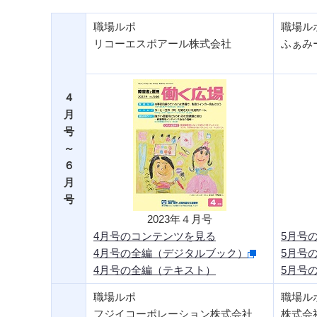
職場ルポ
職場ル
リコーエスポアール株式会社
ふぁみ
４
月
号
～
６
月
号
2023年４月号
4月号のコンテンツを見る
5月号
4月号の全編（デジタルブック）
5月号
4月号の全編（テキスト）
5月号
職場ルポ
職場ル
フジイコーポレーション株式会社
株式会