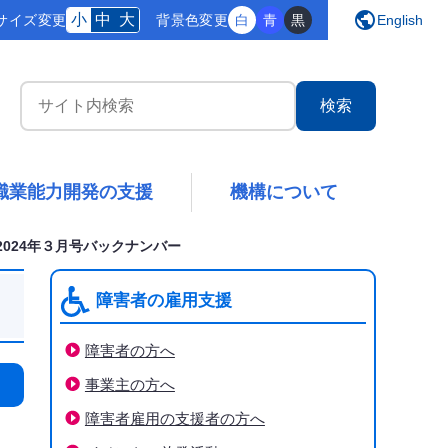
public
小
中
大
サイズ変更
背景
色変更
白
青
黒
English
サイト内検索
職業能力開発の支援
機構について
2024年３月号バックナンバー
障害者の雇用支援
障害者の方へ
事業主の方へ
障害者雇用の支援者の方へ