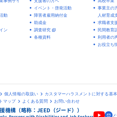
業事例サイ
支援者の方へ
高校卒業
イベント・啓発活動
事業主の
活動
障害者雇用納付金
人材育成
助成金
求職者支
イン
調査研究
民間教育
picture_as_pdf
各種資料
利用者の
お役立ち
個人情報の取扱い
カスタマーハラスメントに対する基
トマップ
よくある質問
お問い合わせ
援機構（略称：JEED（ジード））
email
メ
ly, Persons with Disabilities and Job Seekers